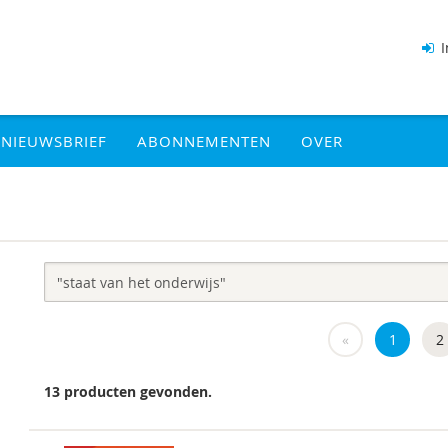
I
NIEUWSBRIEF
ABONNEMENTEN
OVER
«
1
2
13 producten gevonden.