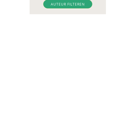
Emma Nitert
AUTEUR FILTEREN
Justine Pardoen
Jan Peeters
Karina Schaapman