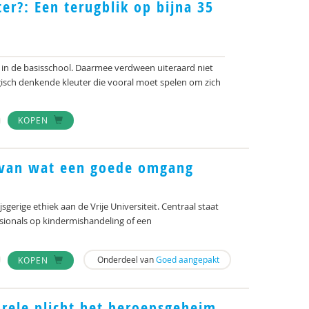
ter?: Een terugblik op bijna 35
s
 in de basisschool. Daarmee verdween uiteraard niet
agisch denkende kleuter die vooral moet spelen om zich
KOPEN
d van wat een goede omgang
gerige ethiek aan de Vrije Uni­versiteit. Centraal staat
essionals op kindermishandeling of een
Onderdeel van
Goed aangepakt
KOPEN
rele plicht het beroepsgeheim