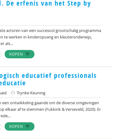
d. De erfenis van het Step by
kste actoren van een succesvol grootschalig programma
on te werken in kinderopvang en kleuteronderwijs,
r als...
KOPEN
ogisch educatief professionals
educatie
said
Trynke Keuning
ren een ontwikkeling gaande om de diverse omgevingen
p elkaar af te stemmen (Fukkink & Verseveld, 2020). Er
ede...
KOPEN