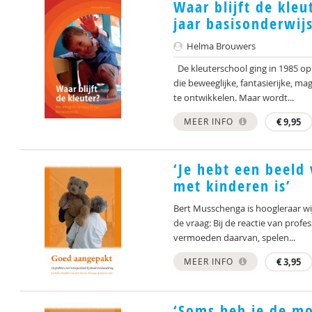
Waar blijft de kleu
jaar basisonderwij
Helma Brouwers
De kleuterschool ging in 1985 op
die beweeglijke, fantasierijke, m
te ontwikkelen. Maar wordt...
MEER INFO
€
9,95
‘Je hebt een beel
met kinderen is’
Bert Musschenga is hoogleraar wijs
de vraag: Bij de reactie van prof
vermoeden daarvan, spelen...
MEER INFO
€
3,95
‘Soms heb je de mo