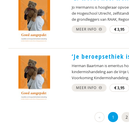
Jo Hermanns is hoogleraar opvoe
de Hogeschool Utrecht, zelfstand
de grondleggers van RAAK, Regiona
MEER INFO
€
3,95
‘Je beroepsethiek i
Herman Baartman is emeritus hoo
kindermishandeling aan de Vrije Un
Voorkoming Kindermishandeling. C
MEER INFO
€
3,95
«
1
2