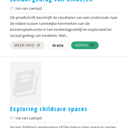
Marga
Ine van Liempd
Mariëlle Bruning
Dit proefschrift beschrijft de resultaten van een onderzoek naar
Marije L. Verhage
de relatie tussen ruimtelijke kenmerken van de
binnenspeelruimte in het kinderdagverblijf en exploratief en
McKeique
sociaal gedrag van kinderen. Met...
MEER INFO
Gratis
KOPEN
MD
Movisie
MSW
Nederlandse Sportalliantie m.m.v. Stichting
Vreedzaam
PhD
Exploring childcare spaces
Sardes
Ine van Liempd
Sonja
Young children’s exploration of the indoor play space in center-