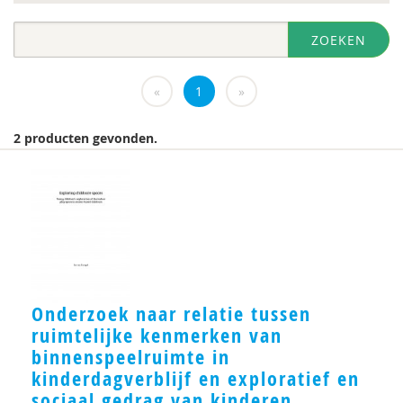
diversen
ZOEKEN
DIVOSA
Evelyne Offerman
«
1
»
https://www.openbaaronderwijs.nu/
2 producten gevonden.
Inspectie van het Onderwijs
J.Zevalkink
Judith Conijn
KBA Nijmegen
KNMG
Onderzoek naar relatie tussen
ruimtelijke kenmerken van
Landelijk Kenniscentrum LVB
binnenspeelruimte in
M.D
kinderdagverblijf en exploratief en
sociaal gedrag van kinderen