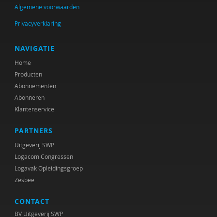
Suzan van der Aa
Algemene voorwaarden
NORA AARENDONK
Privacyverklaring
Sandrine Aarts
NAVIGATIE
Yvonne Aartsen
Home
Producten
Sebastian Abdallah
Abonnementen
Abonneren
Martine Abels
Klantenservice
Nesrien Abu Ghazaleh
PARTNERS
Edna Adelson
Uitgeverij SWP
Logacom Congressen
Felix Adler
Logavak Opleidingsgroep
W.F. Admiraal
Zesbee
Peter Adriaenssens
CONTACT
BV Uitgeverij SWP
Antonia Aelterman