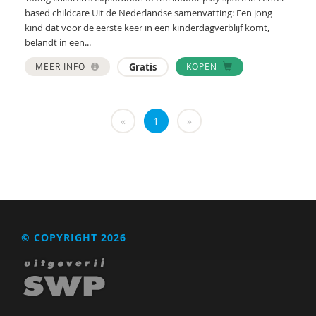
Taylor
based childcare Uit de Nederlandse samenvatting: Een jong
kind dat voor de eerste keer in een kinderdagverblijf komt,
Voorst van Beest, M. van
belandt in een...
René . Spitz
MEER INFO
Gratis
KOPEN
Daniël . Stuit
«
1
»
René .C. Hoksbergen
Erna ‘t Hart
Judith ’t Gilde
Jeugdautoriteit (JA)
Stephen A. Anderson
© COPYRIGHT 2026
Ralph A. Brown
Wilna A.J. Meijer