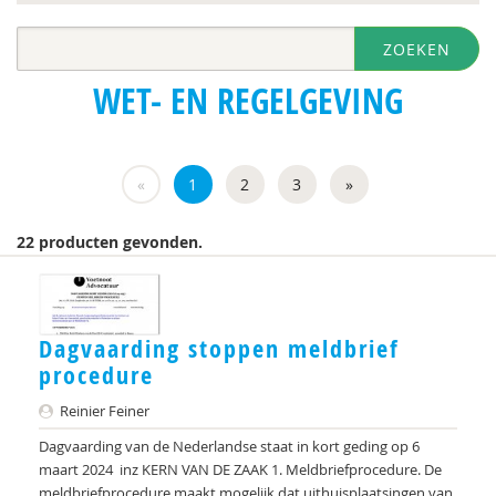
Marvin Hanekamp
ZOEKEN
Kristien Hepping
WET- EN REGELGEVING
Cornee Hoogerwerf
Marije Kesselring
«
1
2
3
»
Andreas Kinneging
Koen Kock
22 producten gevonden.
Bas Levering
Danielle Oomen
Dagvaarding stoppen meldbrief
Anja de Rooij
procedure
Jan Willem Roseboom
Reinier Feiner
Dagvaarding van de Nederlandse staat in kort geding op 6
Rika van Scherrenburg
maart 2024 inz KERN VAN DE ZAAK 1. Meldbriefprocedure. De
meldbriefprocedure maakt mogelijk dat uithuisplaatsingen van