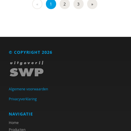
«
1
2
3
»
© COPYRIGHT 2026
Algemene voorwaarden
Privacyverklaring
NAVIGATIE
Home
Producten