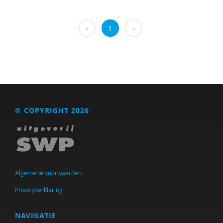
«
1
»
© COPYRIGHT 2026
Algemene voorwaarden
Privacyverklaring
NAVIGATIE