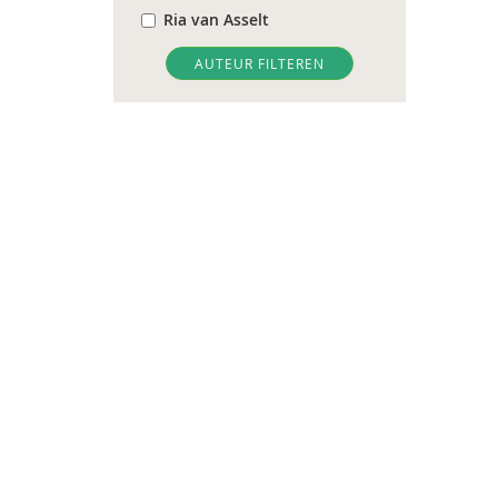
Ria van Asselt
Mark Assink
AUTEUR FILTEREN
Herman Baartman
Johan Bac
Suzanne Batelaan
Maarten Batterink
Fiet van Beek
Sandra Beekhoven
Lieke Beenker
Gerdien Bertram-Troost
Bas Bijl