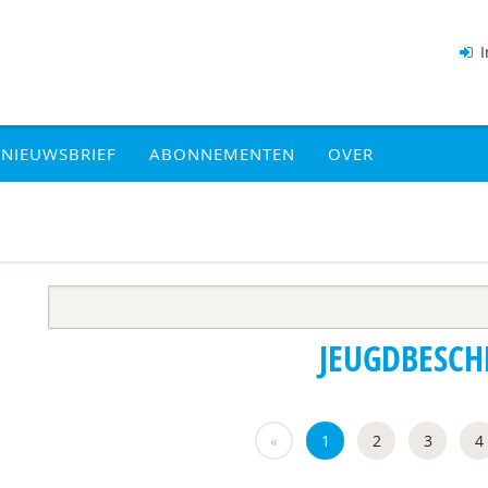
I
NIEUWSBRIEF
ABONNEMENTEN
OVER
JEUGDBESC
«
1
2
3
4