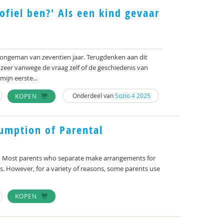
dofiel ben?' Als een kind gevaar
 jongeman van zeventien jaar. Terugdenken aan dit
eer vanwege de vraag zelf of de geschiedenis van
mijn eerste...
Onderdeel van
Sozio 4 2025
KOPEN
umption of Parental
 Most parents who separate make arrangements for
s. However, for a variety of reasons, some parents use
KOPEN