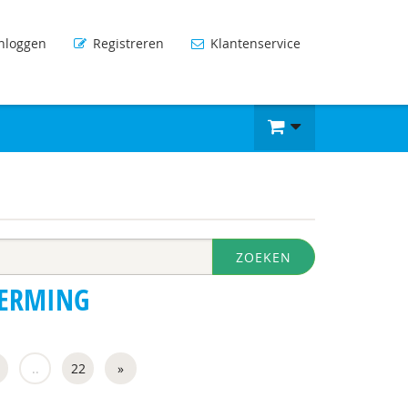
nloggen
Registreren
Klantenservice
ZOEKEN
HERMING
..
22
»