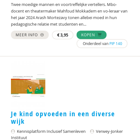
Twee moedige mannen en voortreffelijke vertellers. Mbo-
docent en theatermaker Mahfoud Mokkadem en vo-leraar van
het jaar 2024 Arash Mortezavy tonen allebei moed in hun
pedagogische relatie met studenten en...
MEER INFO
€
3,95
KOPEN
Onderdeel van
PIP 140
Je kind opvoeden in een diverse
wijk
Kennisplatform Inclusief Samenleven
Verwey-Jonker
Instituut