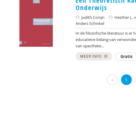
Een Theoretisch Ka
Onderwijs
Judith Conijn
Hesther L. v
Anders Schinkel
In de filosofische literatuur is e
educatieve belang van verwonderi
van specifieke...
MEER INFO
Gratis
«
1