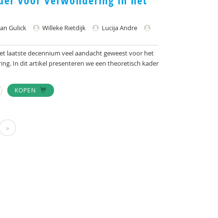
der voor Verwondering in het
an Gulick
Willeke Rietdijk
Lucija Andre
r het laatste decennium veel aandacht geweest voor het
ng. In dit artikel presenteren we een theoretisch kader
KOPEN
»