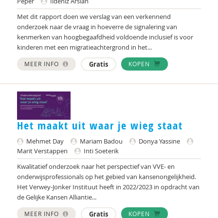
Marga
Peper
Ildeniz Arslan
Met dit rapport doen we verslag van een verkennend
Mariëlle Bruning
onderzoek naar de vraag in hoeverre de signalering van
kenmerken van hoogbegaafdheid voldoende inclusief is voor
Marije L. Verhage
kinderen met een migratieachtergrond in het...
McKeique
MEER INFO
Gratis
KOPEN
MD
Movisie
MSW
Het maakt uit waar je wieg staat
Nederlandse Sportalliantie m.m.v. Stichting
Mehmet Day
Mariam Badou
Donya Yassine
Vreedzaam
Marit Verstappen
Inti Soeterik
PhD
Kwalitatief onderzoek naar het perspectief van VVE- en
onderwijsprofessionals op het gebied van kansenongelijkheid.
Sardes
Het Verwey-Jonker Instituut heeft in 2022/2023 in opdracht van
de Gelijke Kansen Alliantie...
Sonja
MEER INFO
Gratis
KOPEN