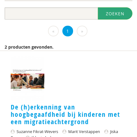
diversen
ZOEKEN
DIVOSA
Evelyne Offerman
«
1
»
https://www.openbaaronderwijs.nu/
2 producten gevonden.
Inspectie van het Onderwijs
J.Zevalkink
Judith Conijn
KBA Nijmegen
KNMG
De (h)erkenning van
hoogbegaafdheid bij kinderen met
Landelijk Kenniscentrum LVB
een migratieachtergrond
M.D
Suzanne Fikrat-Wevers
Marit Verstappen
Jiska