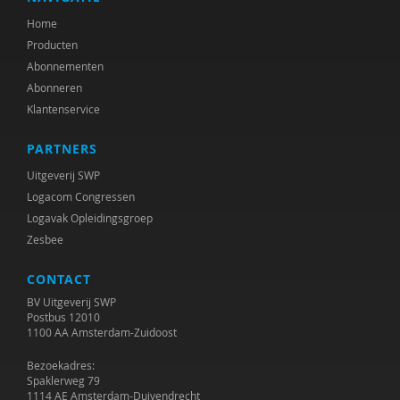
Suzan van der Aa
Home
NORA AARENDONK
Producten
Abonnementen
Sandrine Aarts
Abonneren
Klantenservice
Yvonne Aartsen
Sebastian Abdallah
PARTNERS
Uitgeverij SWP
Martine Abels
Logacom Congressen
Nesrien Abu Ghazaleh
Logavak Opleidingsgroep
Zesbee
Edna Adelson
CONTACT
Felix Adler
BV Uitgeverij SWP
Postbus 12010
W.F. Admiraal
1100 AA Amsterdam-Zuidoost
Peter Adriaenssens
Bezoekadres:
Spaklerweg 79
1114 AE Amsterdam-Duivendrecht
Antonia Aelterman