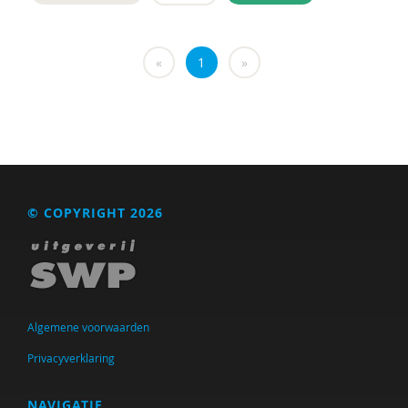
Taylor
Voorst van Beest, M. van
«
1
»
René . Spitz
Daniël . Stuit
René .C. Hoksbergen
Erna ‘t Hart
© COPYRIGHT 2026
Judith ’t Gilde
Jeugdautoriteit (JA)
Stephen A. Anderson
Algemene voorwaarden
Ralph A. Brown
Privacyverklaring
Wilna A.J. Meijer
NAVIGATIE