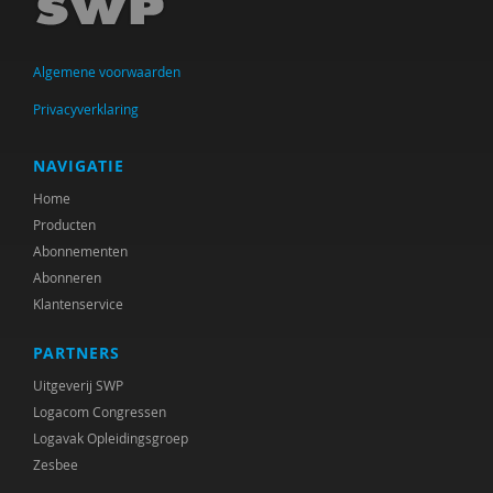
Taylor
Voorst van Beest, M. van
Algemene voorwaarden
René . Spitz
Privacyverklaring
Daniël . Stuit
NAVIGATIE
René .C. Hoksbergen
Home
Producten
Erna ‘t Hart
Abonnementen
Judith ’t Gilde
Abonneren
Klantenservice
Jeugdautoriteit (JA)
PARTNERS
Stephen A. Anderson
Uitgeverij SWP
Ralph A. Brown
Logacom Congressen
Logavak Opleidingsgroep
Wilna A.J. Meijer
Zesbee