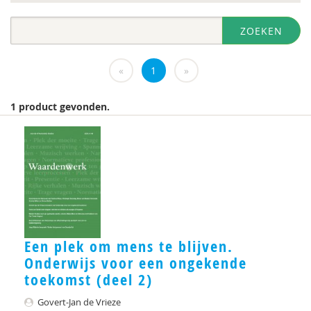
diversen
ZOEKEN
DIVOSA
Evelyne Offerman
«
1
»
https://www.openbaaronderwijs.nu/
1 product gevonden.
Inspectie van het Onderwijs
J.Zevalkink
Judith Conijn
KBA Nijmegen
KNMG
Een plek om mens te blijven.
Landelijk Kenniscentrum LVB
Onderwijs voor een ongekende
toekomst (deel 2)
M.D
Govert-Jan de Vrieze