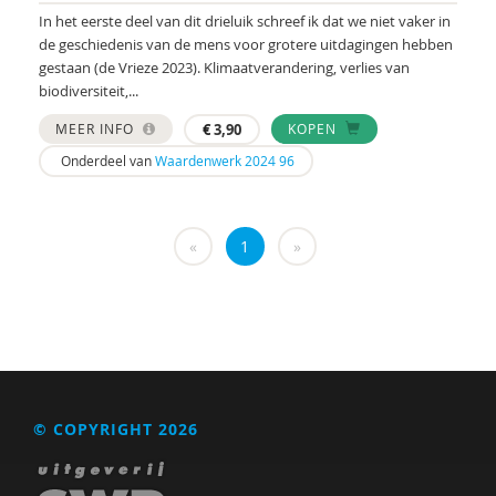
Marga
In het eerste deel van dit drieluik schreef ik dat we niet vaker in
de geschiedenis van de mens voor grotere uitdagingen hebben
Mariëlle Bruning
gestaan (de Vrieze 2023). Klimaatverandering, verlies van
Marije L. Verhage
biodiversiteit,...
MEER INFO
€
3,90
KOPEN
McKeique
Onderdeel van
Waardenwerk 2024 96
MD
Movisie
«
1
»
MSW
Nederlandse Sportalliantie m.m.v. Stichting
Vreedzaam
PhD
Sardes
© COPYRIGHT 2026
Sonja