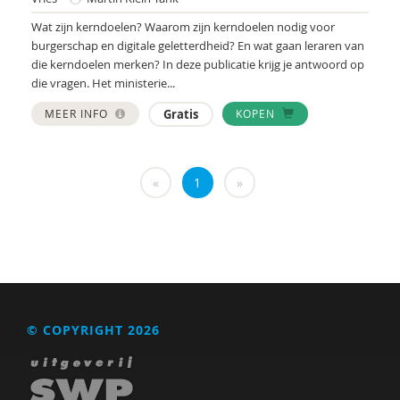
Marga
Wat zijn kerndoelen? Waarom zijn kerndoelen nodig voor
Mariëlle Bruning
burgerschap en digitale geletterdheid? En wat gaan leraren van
die kerndoelen merken? In deze publicatie krijg je antwoord op
Marije L. Verhage
die vragen. Het ministerie...
McKeique
MEER INFO
Gratis
KOPEN
MD
Movisie
«
1
»
MSW
Nederlandse Sportalliantie m.m.v. Stichting
Vreedzaam
PhD
© COPYRIGHT 2026
Sardes
Sonja