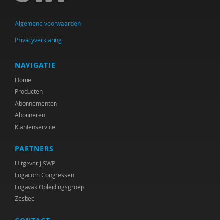
Taylor
Algemene voorwaarden
Voorst van Beest, M. van
Privacyverklaring
René . Spitz
NAVIGATIE
Daniël . Stuit
Home
René .C. Hoksbergen
Producten
Abonnementen
Erna ‘t Hart
Abonneren
Judith ’t Gilde
Klantenservice
Jeugdautoriteit (JA)
PARTNERS
Stephen A. Anderson
Uitgeverij SWP
Logacom Congressen
Ralph A. Brown
Logavak Opleidingsgroep
Zesbee
Wilna A.J. Meijer