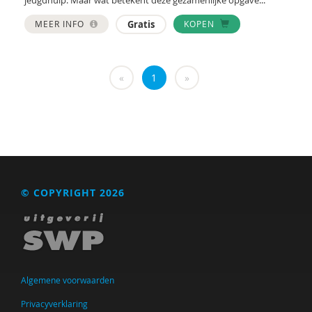
Marga
MEER INFO
Gratis
KOPEN
Mariëlle Bruning
Marije L. Verhage
«
1
»
McKeique
MD
Movisie
MSW
© COPYRIGHT 2026
Nederlandse Sportalliantie m.m.v. Stichting
Vreedzaam
PhD
Sardes
Algemene voorwaarden
Sonja
Privacyverklaring