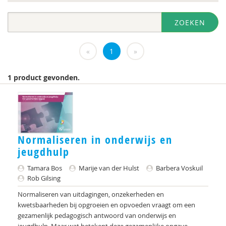
diversen
ZOEKEN
DIVOSA
Evelyne Offerman
«
1
»
https://www.openbaaronderwijs.nu/
1 product gevonden.
Inspectie van het Onderwijs
J.Zevalkink
Judith Conijn
Normaliseren in onderwijs en
KBA Nijmegen
jeugdhulp
KNMG
Tamara Bos
Marije van der Hulst
Barbera Voskuil
Rob Gilsing
Landelijk Kenniscentrum LVB
Normaliseren van uitdagingen, onzekerheden en
kwetsbaarheden bij opgroeien en opvoeden vraagt om een
M.D
gezamenlijk pedagogisch antwoord van onderwijs en
jeugdhulp. Maar wat betekent deze gezamenlijke opgave...