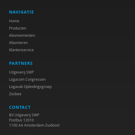
Taylor
NAVIGATIE
Voorst van Beest, M. van
Home
René . Spitz
Producten
Abonnementen
Daniël . Stuit
Abonneren
Klantenservice
René .C. Hoksbergen
PARTNERS
Erna ‘t Hart
Uitgeverij SWP
Judith ’t Gilde
Logacom Congressen
Logavak Opleidingsgroep
Jeugdautoriteit (JA)
Zesbee
Stephen A. Anderson
CONTACT
Ralph A. Brown
BV Uitgeverij SWP
Postbus 12010
Wilna A.J. Meijer
1100 AA Amsterdam-Zuidoost