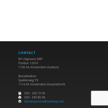
CONTACT
BV Uitgeverij SWP
Postbus 12010
1100 AA Amsterdam-Zuidoost
Bezoekadres:
Spaklerweg 79
1114 AE Amsterdam-Duivendrecht
020 - 330 72 00
020 - 330 80 40
klantenservice@mailswp.com