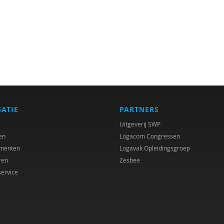
GATIE
PARTNERS
Uitgeverij SWP
en
Logacom Congressen
menten
Logavak Opleidingsgroep
ren
Zesbee
service