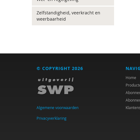
Zelfstandigheid, veerkracht en
weerbaarheid
© COPYRIGHT 2026
NAVI
Home
Product
Abonne
Abonne
Algemene voorwaarden
Klanten
Privacyverklaring