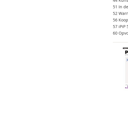
44 Kuns
51 In d
52 War
56 Koop
57 iPiP
60 Opvo