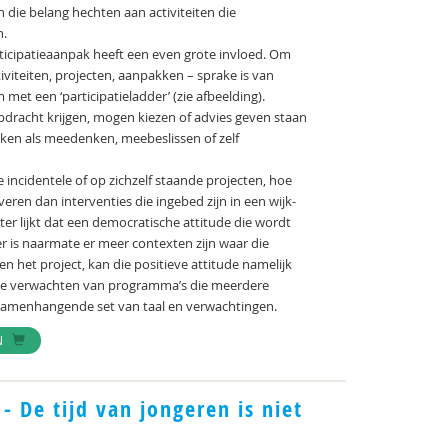
die belang hechten aan activiteiten die
n.
participatieaanpak heeft een even grote invloed. Om
tiviteiten, projecten, aanpakken – sprake is van
 met een ‘participatieladder’ (zie afbeelding).
opdracht krijgen, mogen kiezen of advies geven staan
kken als meedenken, meebeslissen of zelf
incidentele of op zichzelf staande projecten, hoe
en dan interventies die ingebed zijn in een wijk-
er lijkt dat een democratische attitude die wordt
r is naarmate er meer contexten zijn waar die
en het project, kan die positieve attitude namelijk
 te verwachten van programma’s die meerdere
 samenhangende set van taal en verwachtingen.
N
- De tijd van jongeren is niet