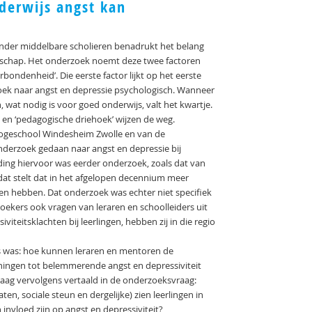
derwijs angst kan
nder middelbare scholieren benadrukt het belang
nschap. Het onderzoek noemt deze twee factoren
rbondenheid’. Die eerste factor lijkt op het eerste
oek naar angst en depressie psychologisch. Wanneer
wat nodig is voor goed onderwijs, valt het kwartje.
’ en ‘pedagogische driehoek’ wijzen de weg.
Hogeschool Windesheim Zwolle en van de
nderzoek gedaan naar angst en depressie bij
iding hiervoor was eerder onderzoek, zoals dat van
dat stelt dat in het afgelopen decennium meer
ten hebben. Dat onderzoek was echter niet specifiek
ekers ook vragen van leraren en schoolleiders uit
viteitsklachten bij leerlingen, hebben zij in die regio
rs was: hoe kunnen leraren en mentoren de
nningen tot belemmerende angst en depressiviteit
ag vervolgens vertaald in de onderzoeksvraag:
en, sociale steun en dergelijke) zien leerlingen in
 invloed zijn op angst en depressiviteit?