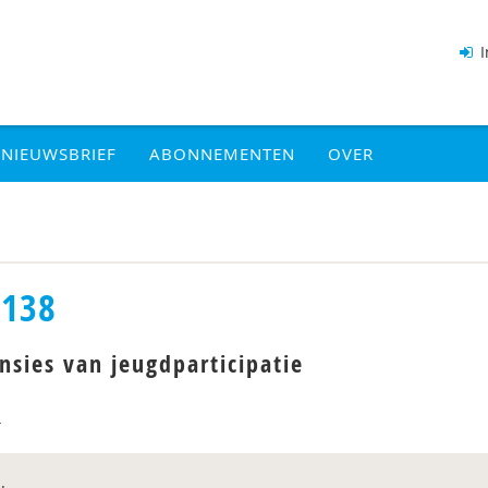
I
NIEUWSBRIEF
ABONNEMENTEN
OVER
 138
nsies van jeugdparticipatie
4