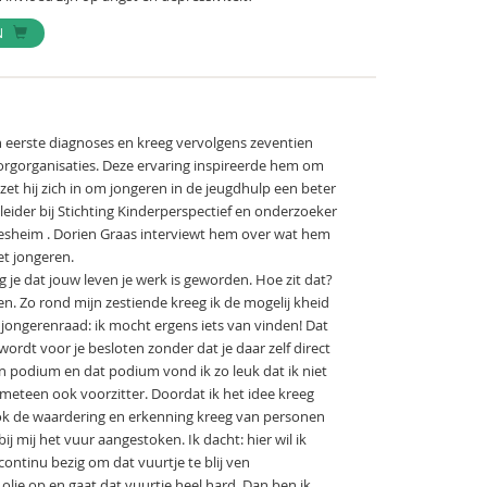
N
zijn eerste diagnoses en kreeg vervolgens zeventien
zorgorganisaties. Deze ervaring inspireerde hem om
 zet hij zich in om jongeren in de jeugdhulp een beter
leider bij Stichting Kinderperspectief en onderzoeker
desheim . Dorien Graas interviewt hem over wat hem
et jongeren.
g je dat jouw leven je werk is geworden. Hoe zit dat?
en. Zo rond mijn zestiende kreeg ik de mogelij kheid
jongerenraad: ik mocht ergens iets van vinden! Dat
wordt voor je besloten zonder dat je daar zelf direct
en podium en dat podium vond ik zo leuk dat ik niet
 meteen ook voorzitter. Doordat ik het idee kreeg
ook de waardering en erkenning kreeg van personen
j mij het vuur aangestoken. Ik dacht: hier wil ik
continu bezig om dat vuurtje te blij ven
olie op en gaat dat vuurtje heel hard. Dan ben ik