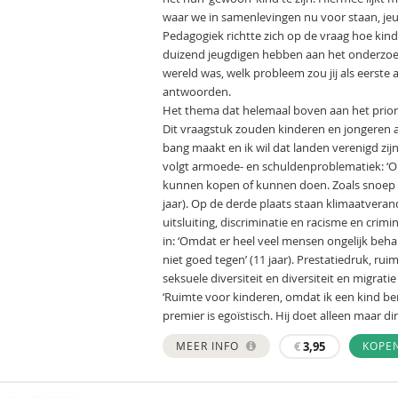
waar we in samenlevingen nu voor staan, je
Pedagogiek richtte zich op de vraag hoe kin
duizend jeugdigen hebben aan het onderzoek 
wereld was, welk probleem zou jij als eerst
antwoorden.
Het thema dat helemaal boven aan het priorit
Dit vraagstuk zouden kinderen en jongeren 
bang maakt en ik wil dat landen verenigd zijn
volgt armoede- en schuldenproblematiek: ‘Omd
kunnen kopen of kunnen doen. Zoals snoep k
jaar). Op de derde plaats staan klimaatver
uitsluiting, discriminatie en racisme en crim
in: ‘Omdat er heel veel mensen ongelijk beha
niet goed tegen’ (11 jaar). Prestatiedruk, ru
seksuele diversiteit en diversiteit en migratie 
‘Ruimte voor kinderen, omdat ik een kind ben 
premier is egoïstisch. Hij doet alleen maar d
MEER INFO
€
3,95
KOPE