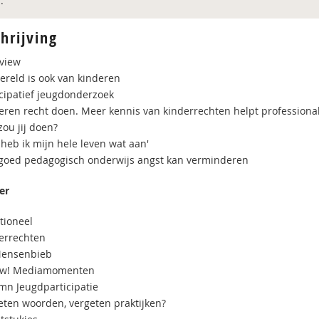
:
hrijving
rview
ereld is ook van kinderen
icipatief jeugdonderzoek
eren recht doen. Meer kennis van kinderrechten helpt professional
zou jij doen?
 heb ik mijn hele leven wat aan'
goed pedagogisch onderwijs angst kan verminderen
er
tioneel
errechten
Mensenbieb
uw! Mediamomenten
mn Jeugdparticipatie
eten woorden, vergeten praktijken?