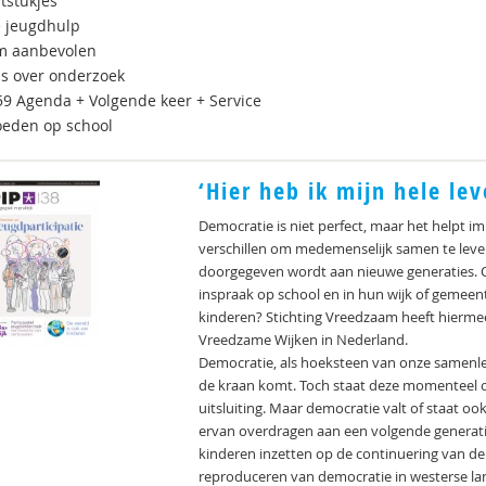
tstukjes
e jeugdhulp
m aanbevolen
s over onderzoek
 59 Agenda + Volgende keer + Service
eden op school
‘Hier heb ik mijn hele le
Democratie is niet perfect, maar het helpt i
verschillen om medemenselijk samen te leve
doorgegeven wordt aan nieuwe generaties. 
inspraak op school en in hun wijk of gemeent
kinderen? Stichting Vreedzaam heeft hiermee
Vreedzame Wijken in Nederland.
Democratie, als hoeksteen van onze samenlevi
de kraan komt. Toch staat deze momenteel 
uitsluiting. Maar democratie valt of staat 
ervan overdragen aan een volgende generati
kinderen inzetten op de continuering van de 
reproduceren van democratie in westerse l