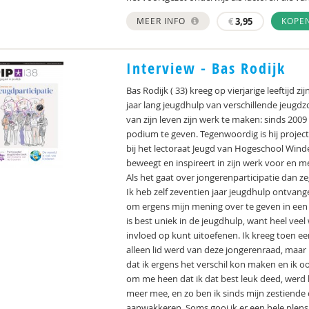
MEER INFO
€
3,95
KOPE
Interview - Bas Rodijk
Bas Rodijk ( 33) kreeg op vierjarige leeftijd 
jaar lang jeugdhulp van verschillende jeugd
van zijn leven zijn werk te maken: sinds 2009
podium te geven. Tegenwoordig is hij project
bij het lectoraat Jeugd van Hogeschool Win
beweegt en inspireert in zijn werk voor en m
Als het gaat over jongerenparticipatie dan ze
Ik heb zelf zeventien jaar jeugdhulp ontvang
om ergens mijn mening over te geven in een 
is best uniek in de jeugdhulp, want heel veel 
invloed op kunt uitoefenen. Ik kreeg toen e
alleen lid werd van deze jongerenraad, maar
dat ik ergens het verschil kon maken en ik 
om me heen dat ik dat best leuk deed, werd bi
meer mee, en zo ben ik sinds mijn zestiende 
aanwakkeren. Soms gooi ik er een hele plens 