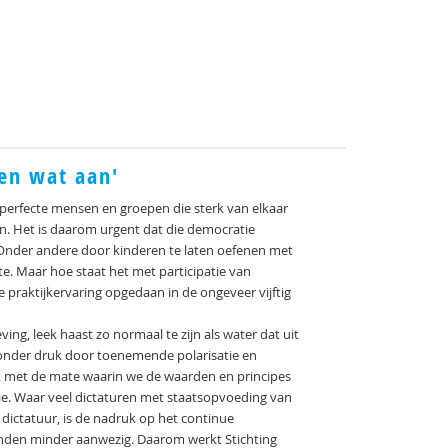
ven wat aan'
mperfecte mensen en groepen die sterk van elkaar
n. Het is daarom urgent dat die democratie
Onder andere door kinderen te laten oefenen met
e. Maar hoe staat het met participatie van
 praktijkervaring opgedaan in de ongeveer vijftig
ng, leek haast zo normaal te zijn als water dat uit
onder druk door toenemende polarisatie en
ook met de mate waarin we de waarden en principes
e. Waar veel dictaturen met staatsopvoeding van
dictatuur, is de nadruk op het continue
anden minder aanwezig. Daarom werkt Stichting