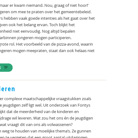
aar er kwam niemand. Nou, graag of niet hoor!’
geren om mee te praten over het gemeentebeleid.
s hebben vaak goede intenties als het gaat over het
ven ook het belang ervan. Toch blijkt het
enheid niet eenvoudig. Nog altijd bepalen
arbinnen jongeren mogen participeren.
rote rol. Het voorbeeld van de pizza-avond, waarin
ngeren mogen meepraten, staat dan ook helaas niet
N
deren
r complexe maatschappelĳke vraagstukken zoals
e jeugdigen zelf ligt wel. Uit onderzoek van Fontys
ĳkt dat de meerderheid van de kinderen en
ĳdrage wil leveren. Wat zou het ons én de jeugdigen
wat vraagt dit van ons als volwassenen?
n weg te houden van moeilijke thema’s. Ze gunnen
 men te vergeten dat een groot aantal uitdagingen