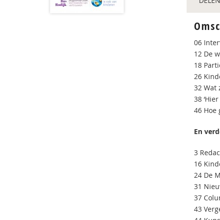
DELEN
Omsc
06 Inte
12 De w
18 Part
26 Kind
32 Wat 
38 ‘Hier
46 Hoe 
En verd
3 Redac
16 Kind
24 De 
31 Nie
37 Colu
43 Verg