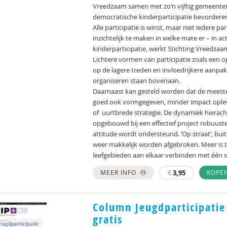
Vreedzaam samen met zo’n vijftig gemeenten 
democratische kinderparticipatie bevordere
Alle participatie is winst, maar niet iedere 
inzichtelijk te maken in welke mate er – in ac
kinderparticipatie, werkt Stichting Vreedzaam
Lichtere vormen van participatie zoals een 
op de lagere treden en invloedrijkere aanpa
organiseren staan bovenaan.
Daarnaast kan gesteld worden dat de meeste 
goed ook vormgegeven, minder impact oplever
of uurtbrede strategie. De dynamiek hieracht
opgebouwd bij een effectief project robuuste
attitude wordt ondersteund. ‘Op straat’, buit
weer makkelijk worden afgebroken. Meer is
leefgebieden aan elkaar verbinden met één
MEER INFO
€
3,95
KOPE
Column Jeugdparticipatie 
gratis