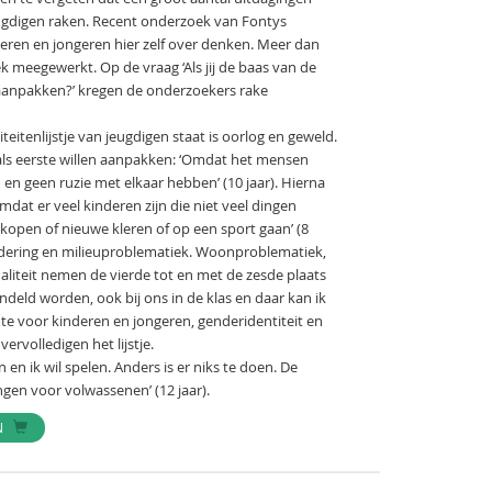
ugdigen raken. Recent onderzoek van Fontys
deren en jongeren hier zelf over denken. Meer dan
meegewerkt. Op de vraag ‘Als jij de baas van de
e aanpakken?’ kregen de onderzoekers rake
eitenlijstje van jeugdigen staat is oorlog en geweld.
als eerste willen aanpakken: ‘Omdat het mensen
 en geen ruzie met elkaar hebben’ (10 jaar). Hierna
at er veel kinderen zijn die niet veel dingen
open of nieuwe kleren of op een sport gaan’ (8
andering en milieuproblematiek. Woonproblematiek,
inaliteit nemen de vierde tot en met de zesde plaats
ndeld worden, ook bij ons in de klas en daar kan ik
imte voor kinderen en jongeren, genderidentiteit en
vervolledigen het lijstje.
en ik wil spelen. Anders is er niks te doen. De
ingen voor volwassenen’ (12 jaar).
N