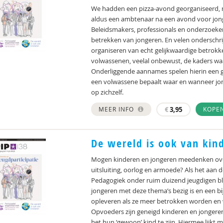
We hadden een pizza-avond georganiseerd, m
aldus een ambtenaar na een avond voor jon
Beleidsmakers, professionals en onderzoeker
betrekken van jongeren. En velen onderschrij
organiseren van echt gelijkwaardige betrokk
volwassenen, veelal onbewust, de kaders wa
Onderliggende aannames spelen hierin een g
een volwassene bepaalt waar en wanneer jo
op zichzelf.
MEER INFO
€
3,95
KOPE
De wereld is ook van kin
Mogen kinderen en jongeren meedenken ove
uitsluiting, oorlog en armoede? Als het aan d
Pedagogiek onder ruim duizend jeugdigen bl
jongeren met deze thema’s bezig is en een b
opleveren als ze meer betrokken worden en 
Opvoeders zijn geneigd kinderen en jongere
het hun ‘gewoon’ kind te zijn. Hiermee lijkt