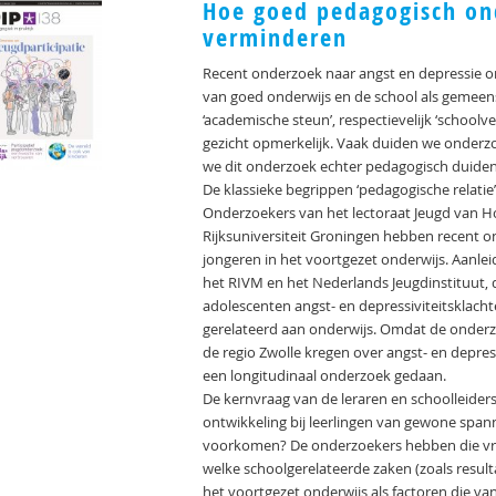
Hoe goed pedagogisch on
verminderen
Recent onderzoek naar angst en depressie o
van goed onderwijs en de school als gemee
‘academische steun’, respectievelijk ‘schoolve
gezicht opmerkelijk. Vaak duiden we onderz
we dit onderzoek echter pedagogisch duiden, 
De klassieke begrippen ‘pedagogische relatie
Onderzoekers van het lectoraat Jeugd van 
Rijksuniversiteit Groningen hebben recent o
jongeren in het voortgezet onderwijs. Aanle
het RIVM en het Nederlands Jeugdinstituut, 
adolescenten angst- en depressiviteitsklach
gerelateerd aan onderwijs. Omdat de onderzo
de regio Zwolle kregen over angst- en depressi
een longitudinaal onderzoek gedaan.
De kernvraag van de leraren en schoolleide
ontwikkeling bij leerlingen van gewone spa
voorkomen? De onderzoekers hebben die vra
welke schoolgerelateerde zaken (zoals resultat
het voortgezet onderwijs als factoren die van