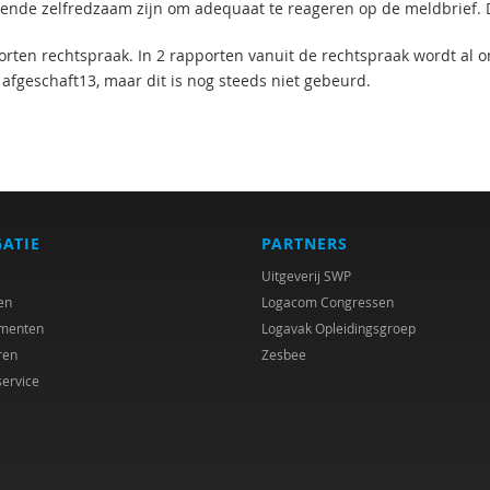
ende zelfredzaam zijn om adequaat te reageren op de meldbrief. D
orten rechtspraak. In 2 rapporten vanuit de rechtspraak wordt al
afgeschaft13, maar dit is nog steeds niet gebeurd.
GATIE
PARTNERS
Uitgeverij SWP
en
Logacom Congressen
menten
Logavak Opleidingsgroep
ren
Zesbee
service