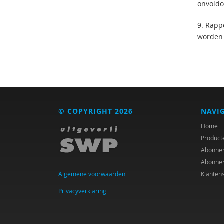
onvoldo
9. Rapp
worden 
© COPYRIGHT 2026
NAVI
Home
Product
Abonne
Abonne
Algemene voorwaarden
Klanten
Privacyverklaring