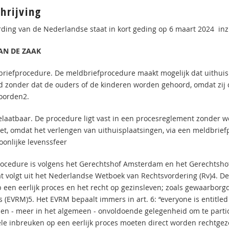
hrijving
ding van de Nederlandse staat in kort geding op 6 maart 2024 inz
AN DE ZAAK
briefprocedure. De meldbriefprocedure maakt mogelijk dat uithuis
d zonder dat de ouders of de kinderen worden gehoord, omdat zij 
oorden2.
laatbaar. De procedure ligt vast in een procesreglement zonder wette
t, omdat het verlengen van uithuisplaatsingen, via een meldbrief
oonlijke levenssfeer
rocedure is volgens het Gerechtshof Amsterdam en het Gerechtshof
at volgt uit het Nederlandse Wetboek van Rechtsvordering (Rv)4. De
p een eerlijk proces en het recht op gezinsleven; zoals gewaarbor
 (EVRM)5. Het EVRM bepaalt immers in art. 6: “everyone is entitled 
en - meer in het algemeen - onvoldoende gelegenheid om te partici
ële inbreuken op een eerlijk proces moeten direct worden rechtgez