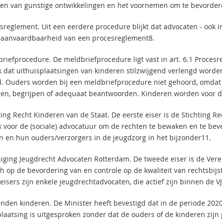
en van gunstige ontwikkelingen en het voornemen om te bevorder
esreglement. Uit een eerdere procedure blijkt dat advocaten - ook i
 aanvaardbaarheid van een procesreglement8.
briefprocedure. De meldbriefprocedure ligt vast in art. 6.1 Proces
k dat uithuisplaatsingen van kinderen stilzwijgend verlengd word
. Ouders worden bij een meldbriefprocedure niet gehoord, omdat z
en, begrijpen of adequaat beantwoorden. Kinderen worden voor d
ting Recht Kinderen van de Staat. De eerste eiser is de Stichting R
k voor de (sociale) advocatuur om de rechten te bewaken en te bev
n en hun ouders/verzorgers in de jeugdzorg in het bijzonder11.
niging Jeugdrecht Advocaten Rotterdam. De tweede eiser is de Ver
ich op de bevordering van en controle op de kwaliteit van rechtsbij
 eisers zijn enkele jeugdrechtadvocaten, die actief zijn binnen de 
enden kinderen. De Minister heeft bevestigd dat in de periode 20
plaatsing is uitgesproken zonder dat de ouders of de kinderen zijn 