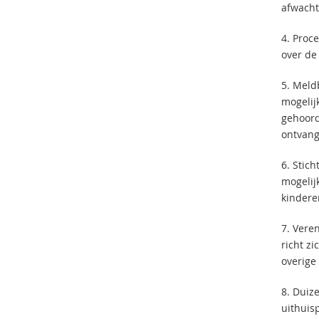
afwacht
4. Proc
over de
5. Meld
mogelij
gehoord
ontvang
6. Stich
mogelij
kindere
7. Vere
richt z
overige
8. Duiz
uithuis