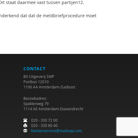
it staat daarmee vast tussen partijen12.
 onderkend dat dat de meldbriefprocedure moet
CONTACT
BV Uitgeverij SWP
Postbus 12010
1100 AA Amsterdam-Zuidoost
Bezoekadres:
Spaklerweg 79
1114 AE Amsterdam-Duivendrecht
020 - 330 72 00
020 - 330 80 40
klantenservice@mailswp.com