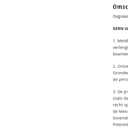
Omsc
Dagvaar
KERN V
1. Meld
verleng
beantw
2. Ontoe
Grondwe
de pers
3. De p
zoals d
recht o
de Mens
bovendi
Potenti