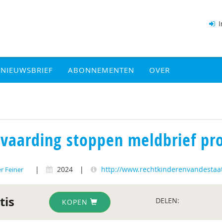
I
NIEUWSBRIEF
ABONNEMENTEN
OVER
vaarding stoppen meldbrief pr
|
2024
|
http://www.rechtkinderenvandestaat
er Feiner
tis
DELEN:
KOPEN