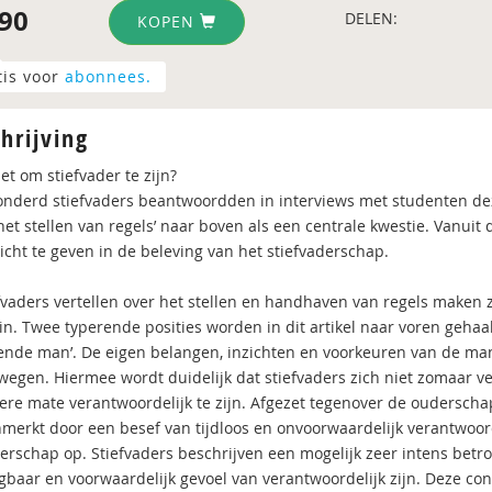
90
DELEN:
KOPEN
tis voor
abonnees.
hrijving
et om stiefvader te zijn?
nderd stiefvaders beantwoordden in interviews met studenten dez
het stellen van regels’ naar boven als een centrale kwestie. Vanuit
icht te geven in de beleving van het stiefvaderschap.
fvaders vertellen over het stellen en handhaven van regels maken zij
in. Twee typerende posities worden in dit artikel naar voren gehaal
nde man’. De eigen belangen, inzichten en voorkeuren van de mann
wegen. Hiermee wordt duidelijk dat stiefvaders zich niet zomaar v
ere mate verantwoordelijk te zijn. Afgezet tegenover de ouderscha
nmerkt door een besef van tijdloos en onvoorwaardelijk verantwoord
derschap op. Stiefvaders beschrijven een mogelijk zeer intens betr
gbaar en voorwaardelijk gevoel van verantwoordelijk zijn. Deze con