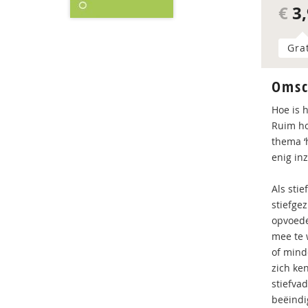
€
3,
Gra
Omsc
Hoe is h
Ruim ho
thema ‘
enig inz
Als stie
stiefgez
opvoede
mee te 
of mind
zich ke
stiefva
beëindi