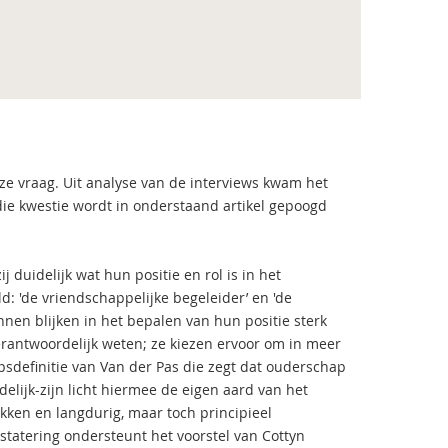
e vraag. Uit analyse van de interviews kwam het
 die kwestie wordt in onderstaand artikel gepoogd
 duidelijk wat hun positie en rol is in het
d: 'de vriendschappelijke begeleider’ en 'de
en blijken in het bepalen van hun positie sterk
erantwoordelijk weten; ze kiezen ervoor om in meer
psdefinitie van Van der Pas die zegt dat ouderschap
elijk-zijn licht hiermee de eigen aard van het
okken en langdurig, maar toch principieel
statering ondersteunt het voorstel van Cottyn