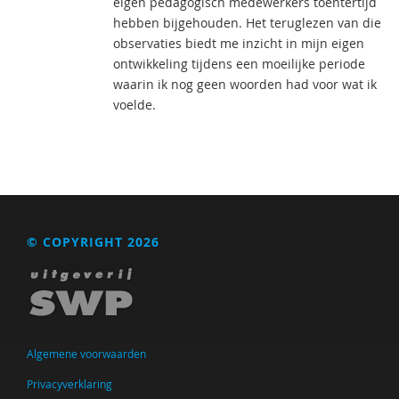
eigen pedagogisch medewerkers toentertijd
hebben bijgehouden. Het teruglezen van die
observaties biedt me inzicht in mijn eigen
ontwikkeling tijdens een moeilijke periode
waarin ik nog geen woorden had voor wat ik
voelde.
© COPYRIGHT 2026
Algemene voorwaarden
Privacyverklaring