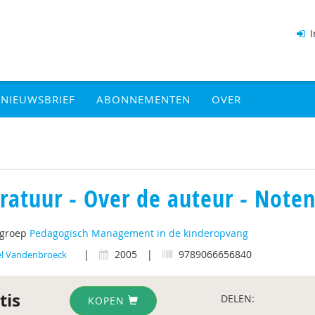
I
NIEUWSBRIEF
ABONNEMENTEN
OVER
eratuur - Over de auteur - Note
tgroep
Pedagogisch Management in de kinderopvang
|
2005
|
9789066656840
l Vandenbroeck
tis
DELEN:
KOPEN