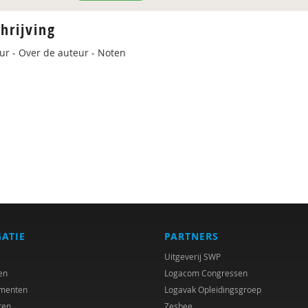
hrijving
uur - Over de auteur - Noten
GATIE
PARTNERS
Uitgeverij SWP
en
Logacom Congressen
menten
Logavak Opleidingsgroep
ren
Zesbee