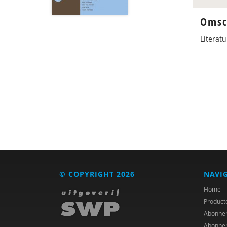
Omsc
Literat
© COPYRIGHT 2026
NAVI
Home
Product
Abonne
Abonne