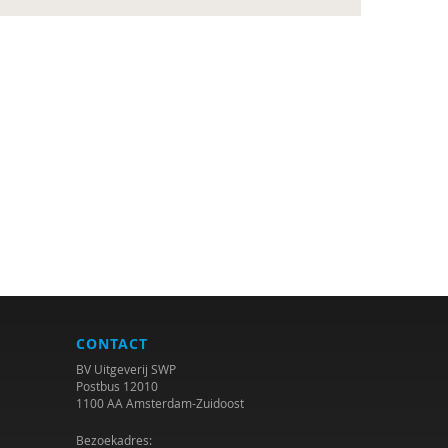
CONTACT
BV Uitgeverij SWP
Postbus 12010
1100 AA Amsterdam-Zuidoost
Bezoekadres: