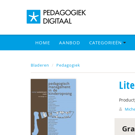
HOME
AANBOD
CATEGORIEËN
Bladeren
Pedagogiek
Lit
Produc
Miche
Gra