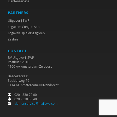
Klantenservice
PARTNERS
Uitgeverij SWP
Logacom Congressen
Logavak Opleidingsgroep
Zesbee
CONTACT
BV Uitgeverij SWP
Postbus 12010
1100 AA Amsterdam-Zuidoost
Bezoekadres:
Spaklerweg 79
1114 AE Amsterdam-Duivendrecht
020 - 330 72 00
020 - 330 80 40
klantenservice@mailswp.com