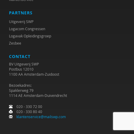
PARTNERS
Uitgeverij SWP
Logacom Congressen
Logavak Opleidingsgroep
Zesbee
CONTACT
BV Uitgeverij SWP
Postbus 12010
1100 AA Amsterdam-Zuidoost
Bezoekadres:
Spaklerweg 79
1114 AE Amsterdam-Duivendrecht
020 - 330 72 00
020 - 330 80 40
klantenservice@mailswp.com