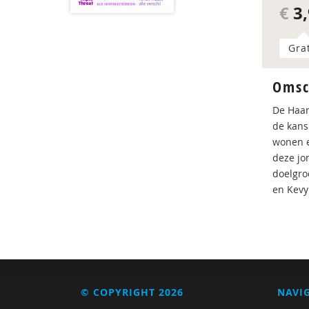
€
3,
Gra
Omsc
De Haarl
de kans 
wonen e
deze jo
doelgro
en Kevy
© COPYRIGHT 2026
NAVI