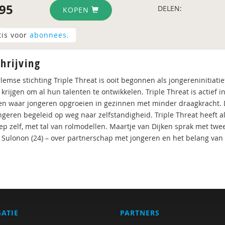
95
DELEN:
KOPEN
tis voor
abonnees.
hrijving
emse stichting Triple Threat is ooit begonnen als jongereninitiatie
krijgen om al hun talenten te ontwikkelen. Triple Threat is actief 
n waar jongeren opgroeien in gezinnen met minder draagkracht. Do
ngeren begeleid op weg naar zelfstandigheid. Triple Threat heeft a
ep zelf, met tal van rolmodellen. Maartje van Dijken sprak met tw
 Sulonon (24) – over partnerschap met jongeren en het belang van
GATIE
PARTNERS