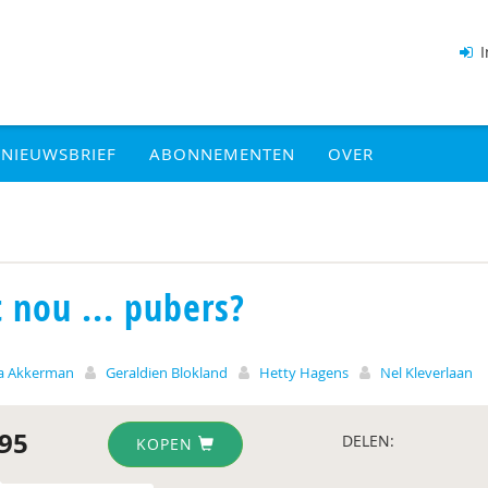
I
NIEUWSBRIEF
ABONNEMENTEN
OVER
 nou ... pubers?
a Akkerman
Geraldien Blokland
Hetty Hagens
Nel Kleverlaan
95
DELEN:
KOPEN