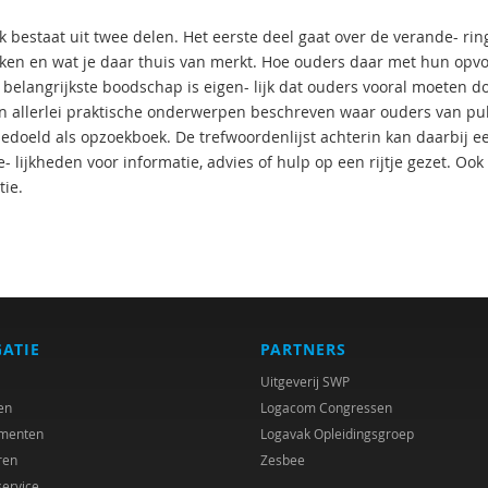
 bestaat uit twee delen. Het eerste deel gaat over de verande- ring
en en wat je daar thuis van merkt. Hoe ouders daar met hun opvo
 belangrijkste boodschap is eigen- lijk dat ouders vooral moeten 
jn allerlei praktische onderwerpen beschreven waar ouders van pu
bedoeld als opzoekboek. De trefwoordenlijst achterin kan daarbij e
 lijkheden voor informatie, advies of hulp op een rijtje gezet. Ook
tie.
GATIE
PARTNERS
Uitgeverij SWP
en
Logacom Congressen
menten
Logavak Opleidingsgroep
ren
Zesbee
service