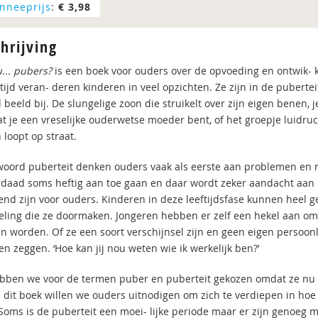
nneeprijs
:
€ 3,98
hrijving
... pubers?
is een boek voor ouders over de opvoeding en ontwik- ke
 tijd veran- deren kinderen in veel opzichten. Ze zijn in de pubert
beeld bij. De slungelige zoon die struikelt over zijn eigen benen, 
at je een vreselijke ouderwetse moeder bent, of het groepje luidr
loopt op straat.
 woord puberteit denken ouders vaak als eerste aan problemen en 
rdaad soms heftig aan toe gaan en daar wordt zeker aandacht aan b
end zijn voor ouders. Kinderen in deze leeftijdsfase kunnen heel ge
eling die ze doormaken. Jongeren hebben er zelf een hekel aan om
 worden. Of ze een soort verschijnsel zijn en geen eigen persoonli
n zeggen. ‘Hoe kan jij nou weten wie ik werkelijk ben?’
bben we voor de termen puber en puberteit gekozen omdat ze nu 
an dit boek willen we ouders uitnodigen om zich te verdiepen in hoe
 Soms is de puberteit een moei- lijke periode maar er zijn genoeg