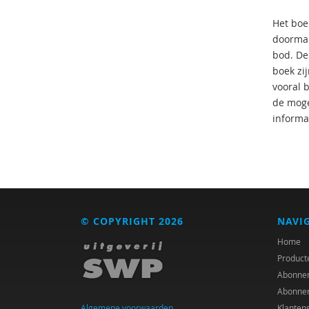
Het boek
doormak
bod. De
boek zi
vooral 
de moge-
informa
© COPYRIGHT 2026
NAVI
Home
Product
Abonne
Abonne
Algemene voorwaarden
Klanten