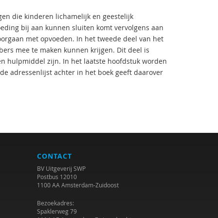
en die kinderen lichamelijk en geestelijk
eding bij aan kunnen sluiten komt vervolgens aan
doorgaan met opvoeden. In het tweede deel van het
bers mee te maken kunnen krijgen. Dit deel is
en hulpmiddel zijn. In het laatste hoofdstuk worden
 de adressenlijst achter in het boek geeft daarover
CONTACT
BV Uitgeverij SWP
Postbus 12010
1100 AA Amsterdam-Zuidoost
Bezoekadres:
Spaklerweg 79