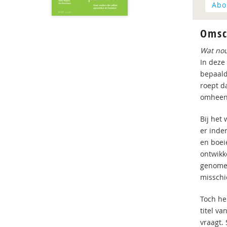
Abo
Omsc
Wat nou
In deze
bepaald 
roept d
omheen 
Bij het
er inde
en boei
ontwikk
genomen
misschie
Toch he
titel v
vraagt.