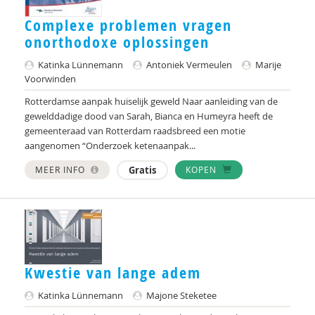
Dagmar Alders
Complexe problemen vragen
onorthodoxe oplossingen
dr. Alice van der Pas MSW
Katinka Lünnemann
Antoniek Vermeulen
Marije
Hans Alma
Voorwinden
Rotterdamse aanpak huiselijk geweld Naar aanleiding van de
Astrid Altena
gewelddadige dood van Sarah, Bianca en Humeyra heeft de
gemeenteraad van Rotterdam raadsbreed een motie
Loes van Amelsvoort
aangenomen “Onderzoek ketenaanpak...
SLO Amersfoort
MEER INFO
Gratis
KOPEN
Hilda Amsing
José an den Putte
René an der Veer
Kwestie van lange adem
Mariëlle an Hest
Katinka Lünnemann
Majone Steketee
Daniël anauer Stuit