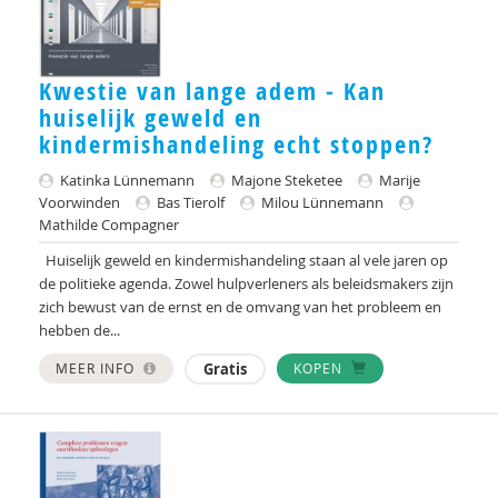
Naïma afrarchi
Kwestie van lange adem - Kan
José aijmakers
huiselijk geweld en
Frank Ainsworth
kindermishandeling echt stoppen?
Birsen Akin
Katinka Lünnemann
Majone Steketee
Marije
Voorwinden
Bas Tierolf
Milou Lünnemann
Alma Akkerman
Mathilde Compagner
Huiselijk geweld en kindermishandeling staan al vele jaren op
Marga Akkerman
de politieke agenda. Zowel hulpverleners als beleidsmakers zijn
zich bewust van de ernst en de omvang van het probleem en
Sanne Akkerman
hebben de...
Catelijne Akkermans
MEER INFO
Gratis
KOPEN
Marlot Akkermans-Rutgers
Alaoui Alaoui
Monique Albeda