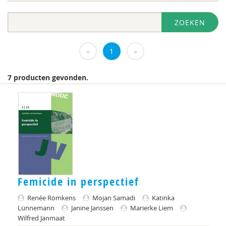
diversen
ZOEKEN
DIVOSA
Evelyne Offerman
«
1
»
https://www.openbaaronderwijs.nu/
7 producten gevonden.
Inspectie van het Onderwijs
J.Zevalkink
Judith Conijn
KBA Nijmegen
KNMG
Femicide in perspectief
Landelijk Kenniscentrum LVB
Renée Römkens
Mojan Samadi
Katinka
M.D
Lünnemann
Janine Janssen
Marierke Liem
Wilfred Janmaat