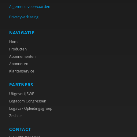
Silke van Arum
Algemene voorwaarden
Phildy Asamoah
Privacyverklaring
Rob van Asperen
NAVIGATIE
Michiel Asselman
Home
Producten
Ria van Asselt
Abonnementen
Abonneren
Ellen Assenberg
Klantenservice
Mark Assink
PARTNERS
Suzan Aussems
Uitgeverij SWP
Logacom Congressen
Bob Austmann
Logavak Opleidingsgroep
Krishna Autar
Zesbee
Diverse auteurs
CONTACT
BV Uitgeverij SWP