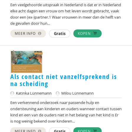
Marga
Een veelgehoorde uitspraak in Nederland is dat er in Nederland
elke acht dagen een vrouw om het leven wordt gebracht, vaak
Mariëlle Bruning
door een (ex-)partner.1 Waar vrouwen in meer dan de helft van
de gevallen door hun...
Marije L. Verhage
MEER INFO
Gratis
KOPEN
McKeique
MD
Movisie
MSW
Als contact niet vanzelfsprekend is
na scheiding
Nederlandse Sportalliantie m.m.v. Stichting
Vreedzaam
Katinka Lünnemann
Milou Lünnemann
PhD
Een verkennend onderzoek naar passende hulp en
ondersteuning aan kinderen en ouders wanneer contact tussen
Sardes
kind en een van de ouders niet in het belang van het kind is Er
is nog weinig bekend over kinderen...
Sonja
MEER INFO
Gratis
KOPEN