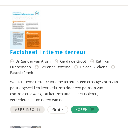
Suzan van der Aa
NORA AARENDONK
Sandrine Aarts
Yvonne Aartsen
Sebastian Abdallah
Factsheet Intieme terreur
Martine Abels
Dr. Sander van Arum
Gerda de Groot
Katinka
Lünnemann
Gerianne Rozema
Heleen Sillekens
Nesrien Abu Ghazaleh
Pascale Frank
Edna Adelson
Wat is Intieme terreur? Intieme terreur is een ernstige vorm van
partnergeweld en kenmerkt zich door een patroon van
Felix Adler
controle en dwang. Dit kan zich uiten in het isoleren,
vernederen, intimideren van de...
W.F. Admiraal
MEER INFO
Gratis
KOPEN
Peter Adriaenssens
Antonia Aelterman