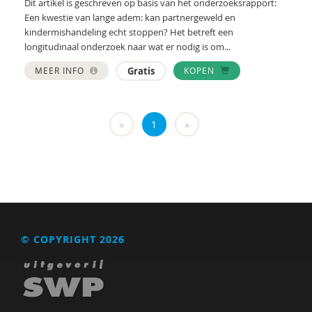
Dit artikel is geschreven op basis van het onderzoeksrapport:
Creative Learning and Play
Een kwestie van lange adem: kan partnergeweld en
kindermishandeling echt stoppen? Het betreft een
Lucija Andre
longitudinaal onderzoek naar wat er nodig is om...
Iris Andriessen
MEER INFO
Gratis
KOPEN
Drs. Anneke Meester-Van Laar
«
1
»
Niek van Ansem
Inge Anthonijsz
Ellen Aptroot
Rob Arnoldus
Martijn Arns
© COPYRIGHT 2026
Ildeniz Arslan
Sander van Arum