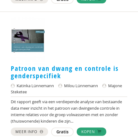
Taylor
Voorst van Beest, M. van
René . Spitz
Daniël . Stuit
René .C. Hoksbergen
Erna ‘t Hart
Patroon van dwang en controle is
genderspecifiek
Judith ’t Gilde
Katinka Lünnemann
Milou Lünnemann
Majone
Jeugdautoriteit (JA)
Steketee
Dit rapport geeft via een verdiepende analyse van bestaande
Stephen A. Anderson
data meer inzicht in het patroon van dwingende controle in
intieme relaties voor de groep volwassenen met en zonder
Ralph A. Brown
(thuiswonende) kinderen die zijn...
Wilna A.J. Meijer
MEER INFO
Gratis
KOPEN