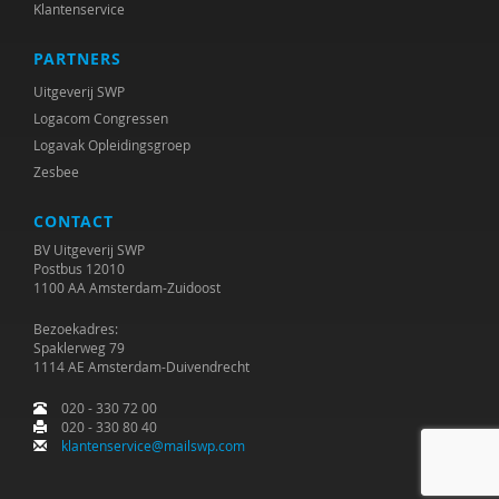
Klantenservice
Roelof Schellingerhout
PARTNERS
Heleen Sillekens
Uitgeverij SWP
Logacom Congressen
Jale Simsek
Logavak Opleidingsgroep
Zesbee
Jacoline van der Slot
Anne Smit
CONTACT
BV Uitgeverij SWP
G.L.M. Snik
Postbus 12010
1100 AA Amsterdam-Zuidoost
Anne Steenbakkers
Bezoekadres:
Spaklerweg 79
Majone Steketee
1114 AE Amsterdam-Duivendrecht
Jan Steutel
020 - 330 72 00
020 - 330 80 40
Trudy van der Stouwe
klantenservice@mailswp.com
Mandy Talhout