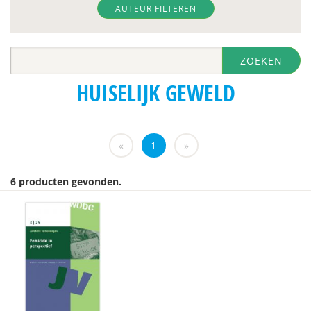
Herman Baartman
AUTEUR FILTEREN
Paul Baeten
ZOEKEN
Cora Bartelink
HUISELIJK GEWELD
Fiet van Beek
Ferdi Bekken
«
1
»
Marianne Berger
Diane Bernard
6 producten gevonden.
Anne Bijlsma
Jeroen Boekhoven
Arjan Bolt
Ilona Brekelmans