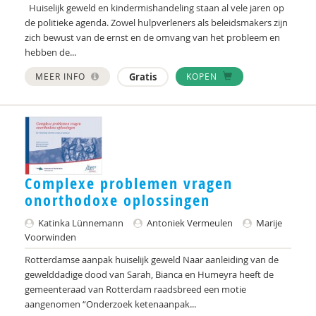
Huiselijk geweld en kindermishandeling staan al vele jaren op
Annette Korlaar
de politieke agenda. Zowel hulpverleners als beleidsmakers zijn
zich bewust van de ernst en de omvang van het probleem en
Universiteit Leiden
hebben de...
Bas Levering
MEER INFO
Gratis
KOPEN
Marierke Liem
Caroline Lindner
Mirte Loeffen
Complexe problemen vragen
A.LC. van Loon-Dikkers
onorthodoxe oplossingen
Sonja Lucardie
Katinka Lünnemann
Antoniek Vermeulen
Marije
Voorwinden
Annemarie Luik
Rotterdamse aanpak huiselijk geweld Naar aanleiding van de
Milou Lünnemann
gewelddadige dood van Sarah, Bianca en Humeyra heeft de
gemeenteraad van Rotterdam raadsbreed een motie
Kristen Martina
aangenomen “Onderzoek ketenaanpak...