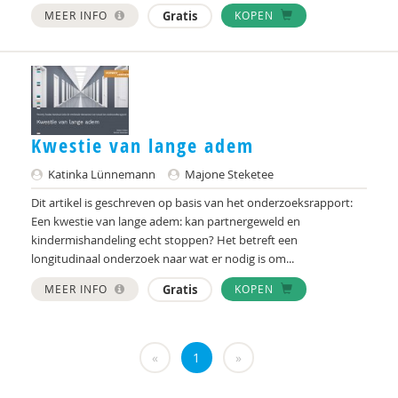
Katja Meertens
MEER INFO
Gratis
KOPEN
Shirley Molenaar
Adri van Montfoort
Jules Mulder
Kwestie van lange adem
D. van Niftrik
Katinka Lünnemann
Majone Steketee
Saskia Oenen
Dit artikel is geschreven op basis van het onderzoeksrapport:
Een kwestie van lange adem: kan partnergeweld en
Saskia van Oenen
kindermishandeling echt stoppen? Het betreft een
longitudinaal onderzoek naar wat er nodig is om...
Geertjan Overbeek
MEER INFO
Gratis
KOPEN
Dyonne Pennings
Marieke van der Pers
«
1
»
Esther Piersma