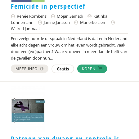
Mijntje ten Brummelaar
Femicide in perspectief
R.A.R. Bullens
Renée Römkens
Mojan Samadi
Katinka
Lünnemann
Janine Janssen
Marierke Liem
Ruud Bullens
Wilfred Janmaat
Mathilde Compagner
Een veelgehoorde uitspraak in Nederland is dat er in Nederland
elke acht dagen een vrouw om het leven wordt gebracht, vaak
Giulia de Pascale
door een (ex-)partner.1 Waar vrouwen in meer dan de helft van
de gevallen door hun...
Ellen de Ruiter
MEER INFO
Gratis
KOPEN
Sylvia Dickie
Anke van Dijke
Sietske Dijkstra
Grietje Drooglever
Y. Dusault
Patroon van dwang en controle is
Inge Egberts