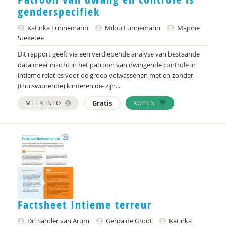
genderspecifiek
Pascale Frank
Katinka Lünnemann
Milou Lünnemann
Majone
Steketee
Edith Geurts
Dit rapport geeft via een verdiepende analyse van bestaande
Sophie Gillfeather-Spetere
data meer inzicht in het patroon van dwingende controle in
intieme relaties voor de groep volwassenen met en zonder
Barbara Godwaldt
(thuiswonende) kinderen die zijn...
Hans Grietens
MEER INFO
Gratis
KOPEN
Gerda de Groot
Jeanne Gubbels
Jeanne Gubbels
Suze Hageman
Hanna Harthoorn
Factsheet Intieme terreur
Margreet ten Have
Dr. Sander van Arum
Gerda de Groot
Katinka