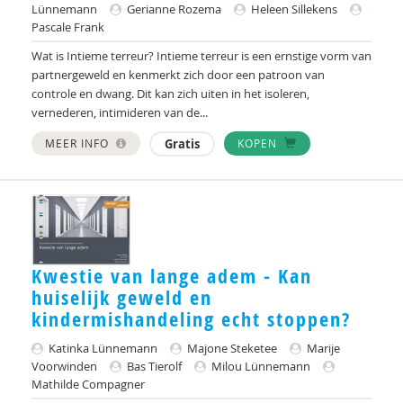
Lünnemann
Gerianne Rozema
Heleen Sillekens
Jo Hermanns
Pascale Frank
Wat is Intieme terreur? Intieme terreur is een ernstige vorm van
Cees Hoefnagels
partnergeweld en kenmerkt zich door een patroon van
controle en dwang. Dit kan zich uiten in het isoleren,
Sophie Hospers
vernederen, intimideren van de...
Marije van der Hulst
MEER INFO
Gratis
KOPEN
Wilfred Janmaat
Janine Janssen
Nederlands Jeugd Instituut
Kwestie van lange adem - Kan
Rinke de Jong
huiselijk geweld en
Jaap van der Kamp
kindermishandeling echt stoppen?
Katinka Lünnemann
Majone Steketee
Marije
Susan Ketner
Voorwinden
Bas Tierolf
Milou Lünnemann
Mathilde Compagner
Judith Kooij