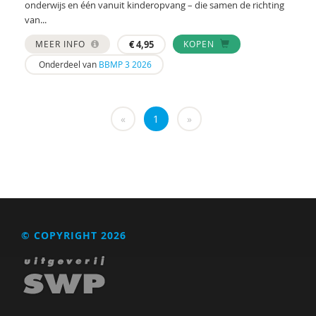
Marga
onderwijs en één vanuit kinderopvang – die samen de richting
van...
Mariëlle Bruning
MEER INFO
€
4,95
KOPEN
Marije L. Verhage
Onderdeel van
BBMP 3 2026
McKeique
MD
«
1
»
Movisie
MSW
Nederlandse Sportalliantie m.m.v. Stichting
Vreedzaam
© COPYRIGHT 2026
PhD
Sardes
Sonja