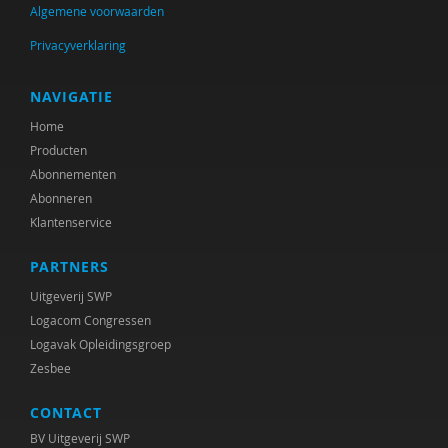
Algemene voorwaarden
Taylor
Privacyverklaring
Voorst van Beest, M. van
René . Spitz
NAVIGATIE
Home
Daniël . Stuit
Producten
René .C. Hoksbergen
Abonnementen
Abonneren
Erna ‘t Hart
Klantenservice
Judith ’t Gilde
PARTNERS
Jeugdautoriteit (JA)
Uitgeverij SWP
Logacom Congressen
Stephen A. Anderson
Logavak Opleidingsgroep
Zesbee
Ralph A. Brown
CONTACT
Wilna A.J. Meijer
BV Uitgeverij SWP