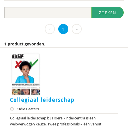
diversen
ZOEKEN
DIVOSA
Evelyne Offerman
«
1
»
https://www.openbaaronderwijs.nu/
1 product gevonden.
Inspectie van het Onderwijs
J.Zevalkink
Judith Conijn
KBA Nijmegen
KNMG
Collegiaal leiderschap
Landelijk Kenniscentrum LVB
Rudie Peeters
M.D
Collegiaal leiderschap bij Hoera kindercentra is een
weloverwogen keuze. Twee professionals – één vanuit