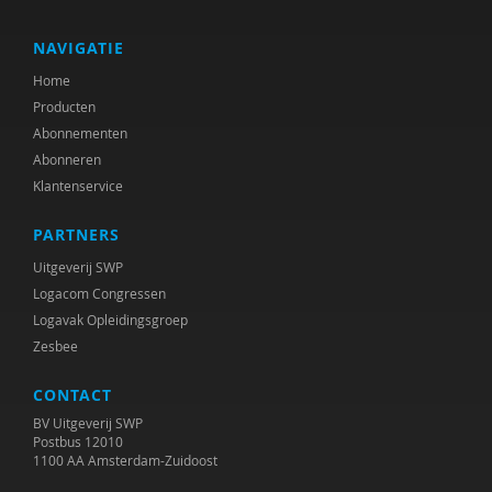
Daniel Messinger
Hedie Meyling
NAVIGATIE
Home
Hanneke Miley
Producten
Lynne Murray
Abonnementen
Abonneren
Maryse Nijhof
Klantenservice
Frans Oort
PARTNERS
Alice van der Pas
Uitgeverij SWP
Logacom Congressen
Mandy Pijl
Logavak Opleidingsgroep
Zesbee
Edith Raap
CONTACT
Lenny van Rosmalen
BV Uitgeverij SWP
Eliala Salvadori
Postbus 12010
1100 AA Amsterdam-Zuidoost
Suus Sas