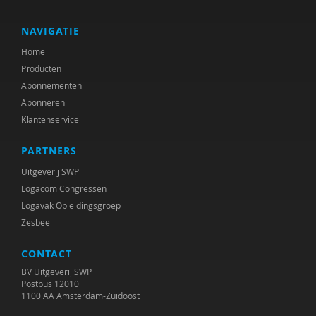
Bernardine Dohrn
Mark Elchardus
NAVIGATIE
Home
Huub Frencken
Producten
Ruben Fukkink
Abonnementen
Abonneren
Rien van Genderen
Klantenservice
Margrit Grevelt
PARTNERS
Michiel van der Grinten
Uitgeverij SWP
Logacom Congressen
Chris Groeneveld
Logavak Opleidingsgroep
Zesbee
Jan de Haan
CONTACT
Kees Hamann
BV Uitgeverij SWP
Peer van der Helm
Postbus 12010
1100 AA Amsterdam-Zuidoost
Jan Hendriks