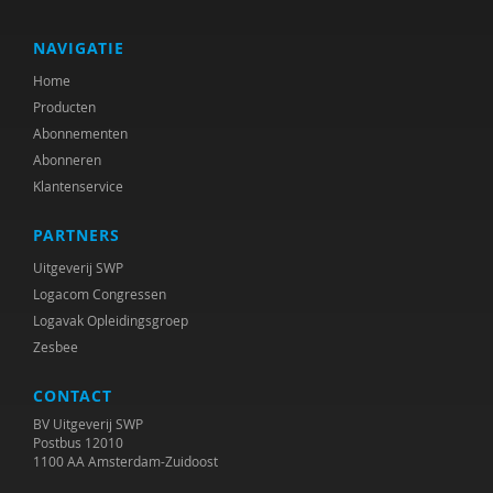
J. Exalto
Leonie F. le Sage
NAVIGATIE
Home
Ilse Geerinck
Producten
Carolien Gravesteijn
Abonnementen
Abonneren
Marte van den Hoed
Klantenservice
C. Holman
PARTNERS
Marit Hopman
Uitgeverij SWP
Logacom Congressen
Bob Horjus
Logavak Opleidingsgroep
Zesbee
Willem Huijnk
CONTACT
Jacoba Huizenga
BV Uitgeverij SWP
Kennisplatform Inclusief Samenleven
Postbus 12010
1100 AA Amsterdam-Zuidoost
Verwey-Jonker Instituut