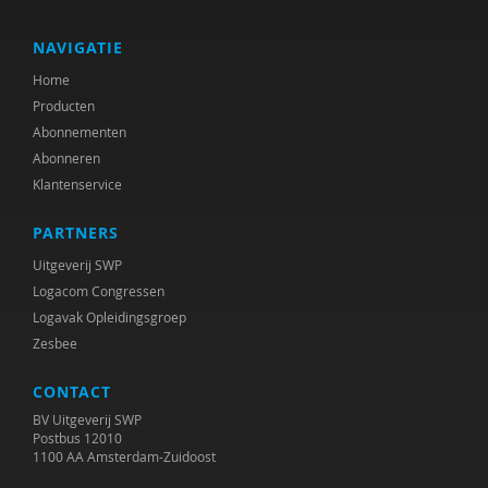
J. Lavrijsen
Bas Levering
NAVIGATIE
Home
Gerine Lodder
Producten
Peter Lorkeers
Abonnementen
Abonneren
Els Noorlander
Klantenservice
Saskia van Oenen
PARTNERS
R. M. Pasco Fearon
Uitgeverij SWP
Logacom Congressen
Jannette Prins
Logavak Opleidingsgroep
Zesbee
Gabriël Prinsenberg
CONTACT
Erik Rijntjes
BV Uitgeverij SWP
Ko Rink
Postbus 12010
1100 AA Amsterdam-Zuidoost
Femke Routs