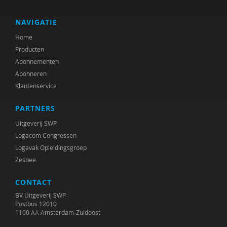
J. Lavrijsen
Bas Levering
NAVIGATIE
Home
Gerine Lodder
Producten
Peter Lorkeers
Abonnementen
Abonneren
Els Noorlander
Klantenservice
Saskia van Oenen
PARTNERS
R. M. Pasco Fearon
Uitgeverij SWP
Logacom Congressen
Jannette Prins
Logavak Opleidingsgroep
Zesbee
Gabriël Prinsenberg
CONTACT
Erik Rijntjes
BV Uitgeverij SWP
Ko Rink
Postbus 12010
1100 AA Amsterdam-Zuidoost
Femke Routs