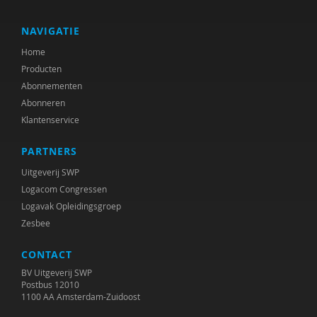
Maryse Broek
René Broekloelofs
NAVIGATIE
Home
René Broekroelofs
Producten
Jolanda Buijze
Abonnementen
Abonneren
Leony Coppens
Klantenservice
Alejandra Cortázar
PARTNERS
Siska van Daele
Uitgeverij SWP
Logacom Congressen
Mehmet Day
Logavak Opleidingsgroep
Zesbee
Fedor de Beer
CONTACT
Marian de Graaf
BV Uitgeverij SWP
Doret de Ruyter
Postbus 12010
1100 AA Amsterdam-Zuidoost
Martine F. Delfos