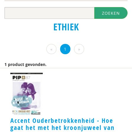
Martijn Arns
ZOEKEN
Krishna Autar
ETHIEK
Ben Baarda
Herman Baartman
«
1
»
Nelleke Bakker
Rob Bartels
1 product gevonden.
Suzanne Batelaan
Marjorie Beld
Joop Berding
Maurits Berger
Accent Ouderbetrokkenheid - Hoe
Louise Berkhout
gaat het met het kroonjuweel van