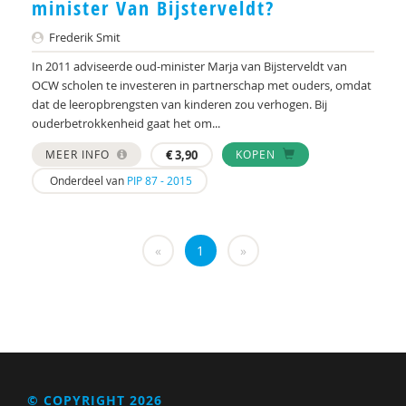
Gerdien Bertram-Troost
minister Van Bijsterveldt?
Karin Besjes-de Bock
Frederik Smit
In 2011 adviseerde oud-minister Marja van Bijsterveldt van
Gert Biesta
OCW scholen te investeren in partnerschap met ouders, omdat
dat de leeropbrengsten van kinderen zou verhogen. Bij
Annerieke Boland
ouderbetrokkenheid gaat het om...
Freddy Bonnu
MEER INFO
€
3,90
KOPEN
Onderdeel van
PIP 87 - 2015
Martine Borgdorff
Gerrit Breeuwsma
«
1
»
Helma Brouwers
R.A.R. Bullens
Anja Bunthof
Goos Cardol
Youri Cobben
© COPYRIGHT 2026