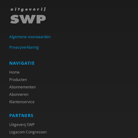
Leony Coppens
Angela Crott
Trees Das
Algemene voorwaarden
Inez de Beaufort
Privacyverklaring
Fedor de Beer
NAVIGATIE
Ed de Bruin
Home
Producten
Tamara de Bruyn
Abonnementen
Abonneren
Willem de Jong
Klantenservice
Ed de Jonge
PARTNERS
Bea de Ruijter
Uitgeverij SWP
Logacom Congressen
Doret de Ruyter