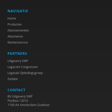
Lenny van Rosmalen
Doret de Ruyter
NAVIGATIE
Home
Stijn Sieckelinck
Producten
Elly Singer
Abonnementen
Abonneren
Jan Steyaert
Klantenservice
Frank Studulski
PARTNERS
Jan van der Ploeg
Uitgeverij SWP
Logacom Congressen
Logavak Opleidingsgroep
Zesbee
CONTACT
BV Uitgeverij SWP
Postbus 12010
1100 AA Amsterdam-Zuidoost