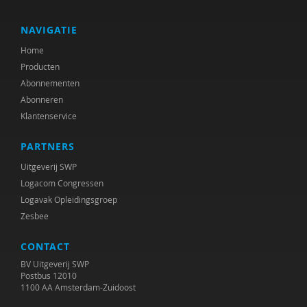
Anne-Floor Bakker
Nelleke Bakker
NAVIGATIE
Home
Ana del Barrio Saiz
Producten
Rob Bartels
Abonnementen
Abonneren
Suzanne Batelaan
Klantenservice
Fiet van Beek
PARTNERS
Aleid H.M. Beets Kessens
Uitgeverij SWP
Logacom Congressen
Marjorie Beld
Logavak Opleidingsgroep
Zesbee
Joop Berding
CONTACT
Maurits Berger
BV Uitgeverij SWP
Pier Bergsma
Postbus 12010
1100 AA Amsterdam-Zuidoost
Bram Berkhout