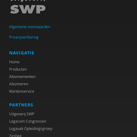
Hilda Amsing
Drs. Anneke Meester-Van Laar
Algemene voorwaarden
Martijn Arns
Privacyverklaring
Ildeniz Arslan
Michiel Asselman
NAVIGATIE
Home
Ellen Assenberg
Producten
Krishna Autar
Abonnementen
Abonneren
Samira Azabar
Klantenservice
Veerle Baaijen
PARTNERS
Ben Baarda
Uitgeverij SWP
Logacom Congressen
Mariam Badou
Logavak Opleidingsgroep
Zesbee