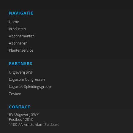
Rika van Scherrenburg
Frederik Smit
NAVIGATIE
Home
Jan van Dam
Producten
Caroline Vink
Abonnementen
Abonneren
Ido Weijers
Klantenservice
Saskia Wijsbroek
PARTNERS
Marco Zuidam
Uitgeverij SWP
Logacom Congressen
Logavak Opleidingsgroep
Zesbee
CONTACT
BV Uitgeverij SWP
Postbus 12010
1100 AA Amsterdam-Zuidoost