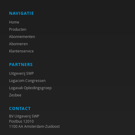
Rika van Scherrenburg
Frederik Smit
NAVIGATIE
Home
Jan van Dam
Producten
Caroline Vink
Abonnementen
Abonneren
Ido Weijers
Klantenservice
Saskia Wijsbroek
PARTNERS
Marco Zuidam
Uitgeverij SWP
Logacom Congressen
Logavak Opleidingsgroep
Zesbee
CONTACT
BV Uitgeverij SWP
Postbus 12010
1100 AA Amsterdam-Zuidoost