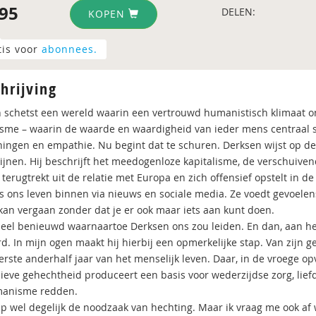
95
DELEN:
KOPEN
tis voor
abonnees.
hrijving
 schetst een wereld waarin een vertrouwd humanistisch klimaat on
me – waarin de waarde en waardigheid van ieder mens centraal sta
ningen en empathie. Nu begint dat te schuren. Derksen wijst op d
jnen. Hij beschrijft het meedogenloze kapitalisme, de verschuiv
 terugtrekt uit de relatie met Europa en zich offensief opstelt in d
ks ons leven binnen via nieuws en sociale media. Ze voedt gevoele
kan vergaan zonder dat je er ook maar iets aan kunt doen.
heel benieuwd waarnaartoe Derksen ons zou leiden. En dan, aan het
d. In mijn ogen maakt hij hierbij een opmerkelijke stap. Van zijn g
eerste anderhalf jaar van het menselijk leven. Daar, in de vroege o
ieve gehechtheid produceert een basis voor wederzijdse zorg, lie
manisme redden.
ijp wel degelijk de noodzaak van hechting. Maar ik vraag me ook a