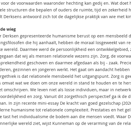
voor de voorwaarden waaronder hechting kan gedij en. Wat doet h
nele structuren die bepalen of ouders de ruimte, tijd en zekerheid 
t Derksens antwoord zich tot de dagelijkse praktijk van wie met k
 de wieg
r Derksen gepresenteerde humanisme berust op een mensbeeld dat
tingsfilosofen die hij aanhaalt, hebben de moraal losgeweekt van r
jke wereld. Daarmee werd de persoonlijkheid een ontwikkelgebied, z
 gegaan dat wij als mensen relationele wezens zijn. Zorg, de voor
sprekendheid geschoven en daarmee afgedaan als bij - zaak. Precies 
deren, gezinnen en jongeren werkt. Het gaat om aandacht hebben v
orgethiek is dat relationele mensbeeld het uitgangspunt. Zorg is ge
es omvat wat we doen om onze wereld in stand te houden en te herste
et omschrijven. We leven niet als losse individuen, maar in netwer
oordelijkheid en zorg. Vanuit dit zorgethisch perspectief ga ik de
n. In zijn recente mini-essay De kracht van goed gezelschap (2026
erne humanisme tot relationele complexiteit. Prestaties en het ge
 tast het individualisme de bodem aan die mensen voedt. Waar D
innerlijke wereld ziet, wijst Kunneman op de verarming van de rela