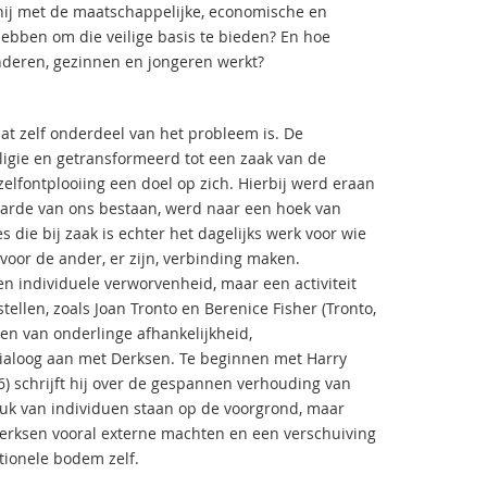
ij met de maatschappelijke, economische en
hebben om die veilige basis te bieden? En hoe
inderen, gezinnen en jongeren werkt?
 zelf onderdeel van het probleem is. De
eligie en getransformeerd tot een zaak van de
elfontplooiing een doel op zich. Hierbij werd eraan
waarde van ons bestaan, werd naar een hoek van
die bij zaak is echter het dagelijks werk voor wie
oor de ander, er zijn, verbinding maken.
en individuele verworvenheid, maar een activiteit
llen, zoals Joan Tronto en Berenice Fisher (Tronto,
ken van onderlinge afhankelijkheid,
 dialoog aan met Derksen. Te beginnen met Harry
) schrijft hij over de gespannen verhouding van
luk van individuen staan op de voorgrond, maar
erksen vooral externe machten en een verschuiving
tionele bodem zelf.