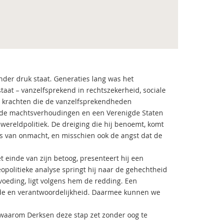
der druk staat. Generaties lang was het
at – vanzelfsprekend in rechtszekerheid, sociale
e krachten die de vanzelfsprekendheden
ende machtsverhoudingen en een Verenigde Staten
e wereldpolitiek. De dreiging die hij benoemt, komt
ns van onmacht, en misschien ook de angst dat de
 einde van zijn betoog, presenteert hij een
eopolitieke analyse springt hij naar de gehechtheid
pvoeding, ligt volgens hem de redding. Een
fde en verantwoordelijkheid. Daarmee kunnen we
f waarom Derksen deze stap zet zonder oog te