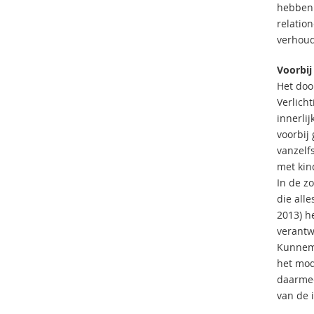
hebben 
relatio
verhoud
Voorbij
Het doo
Verlich
innerli
voorbij
vanzelf
met kin
In de z
die all
2013) h
verantw
Kunnema
het mod
daarmee
van de 