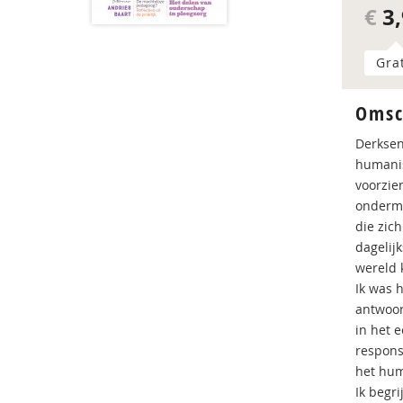
€
3,
Gra
Omsc
Derksen
humanis
voorzie
ondermi
die zich
dagelij
wereld 
Ik was 
antwoor
in het 
respons
het hu
Ik begr