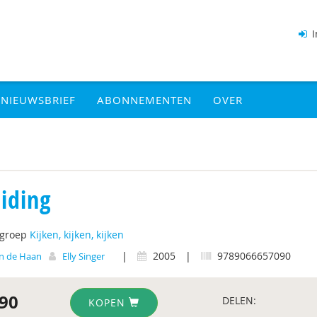
I
NIEUWSBRIEF
ABONNEMENTEN
OVER
eiding
tgroep
Kijken, kijken, kijken
|
2005
|
9789066657090
n de Haan
Elly Singer
90
DELEN:
KOPEN