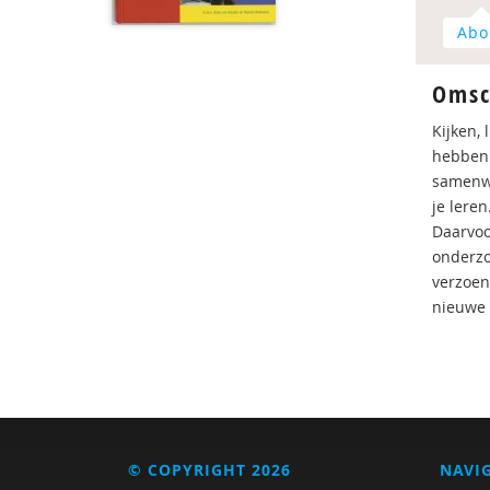
Abo
Omsc
Kijken,
hebben 
samenwe
je leren
Daarvoo
onderzo
verzoen
nieuwe 
© COPYRIGHT 2026
NAVI