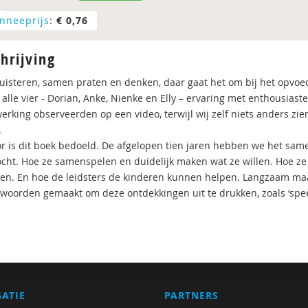
nneeprijs
:
€ 0,76
hrijving
 luisteren, samen praten en denken, daar gaat het om bij het opvoe
alle vier - Dorian, Anke, Nienke en Elly – ervaring met enthousiast
rking observeerden op een video, terwijl wij zelf niets anders zi
.
r is dit boek bedoeld. De afgelopen tien jaren hebben we het same
cht. Hoe ze samenspelen en duidelijk maken wat ze willen. Hoe ze 
en. En hoe de leidsters de kinderen kunnen helpen. Langzaam m
woorden gemaakt om deze ontdekkingen uit te drukken, zoals ‘speelp
GATIE
PARTNERS