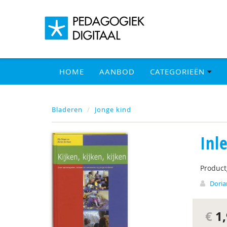
HOME
AANBOD
CATEGORIEËN
Bladeren
Jonge kind
Inl
Produc
Doria
€
1,