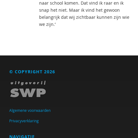
naar school komen. Dat vind ik raar en ik
snap het niet. Maar ik vind het gewoon
belangrijk dat wij zichtbaar kunnen zijn wie
we zijn.’
© COPYRIGHT 2026
Algemene voorwaarden
Privacyverklaring
NAVIGATIE