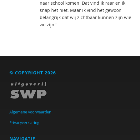
naar school komen. Dat vind ik raar en ik
snap het niet. Maar ik vind het gewoon
belangrijk dat wij zichtbaar kunnen zijn wie
we zijn.’
© COPYRIGHT 2026
Algemene voorwaarden
Privacyverklaring
NAVIGATIE