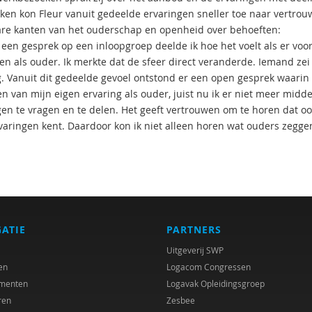
ken kon Fleur vanuit gedeelde ervaringen sneller toe naar vertro
re kanten van het ouderschap en openheid over behoeften:
s een gesprek op een inloopgroep deelde ik hoe het voelt als er voo
en als ouder. Ik merkte dat de sfeer direct veranderde. Iemand zei 
g. Vanuit dit gedeelde gevoel ontstond er een open gesprek waari
en van mijn eigen ervaring als ouder, juist nu ik er niet meer midd
en te vragen en te delen. Het geeft vertrouwen om te horen dat oo
varingen kent. Daardoor kon ik niet alleen horen wat ouders zegg
GATIE
PARTNERS
Uitgeverij SWP
en
Logacom Congressen
menten
Logavak Opleidingsgroep
ren
Zesbee