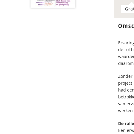
Gra
Omsc
Ervarin
de rol 
waarder
daarom 
Zonder 
project
had een
betrokk
van erv
werken 
De roll
Een erv