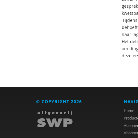
gesprek
kwetsba
‘Tijden
behoeft
haar la
Het del
om ding
deze er
© COPYRIGHT 2026
NAVI
Home
Product
Abonne
Abonne