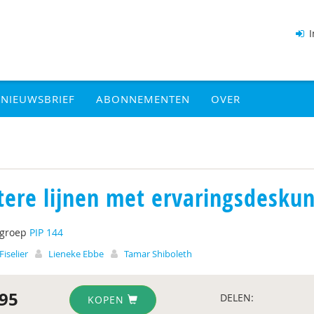
I
NIEUWSBRIEF
ABONNEMENTEN
OVER
tere lijnen met ervaringsdesku
tgroep
PIP 144
Fiselier
Lieneke Ebbe
Tamar Shiboleth
95
DELEN:
KOPEN