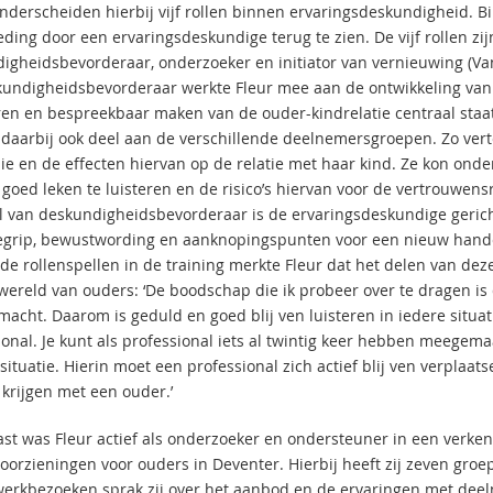
onderscheiden hierbij vijf rollen binnen ervaringsdeskundigheid. Bi
eding door een ervaringsdeskundige terug te zien. De vijf rollen zi
igheidsbevorderaar, onderzoeker en initiator van vernieuwing (Va
kundigheidsbevorderaar werkte Fleur mee aan de ontwikkeling van e
ren en bespreekbaar maken van de ouder-kindrelatie centraal staa
daarbij ook deel aan de verschillende deelnemersgroepen. Zo vert
ie en de effecten hiervan op de relatie met haar kind. Ze kon ond
t goed leken te luisteren en de risico’s hiervan voor de vertrouwen
ol van deskundigheidsbevorderaar is de ervaringsdeskundige gerich
grip, bewustwording en aanknopingspunten voor een nieuw handelin
 de rollenspellen in de training merkte Fleur dat het delen van dez
wereld van ouders: ‘De boodschap die ik probeer over te dragen is 
macht. Daarom is geduld en goed blij ven luisteren in iedere situat
ional. Je kunt als professional iets al twintig keer hebben meegem
ituatie. Hierin moet een professional zich actief blij ven verplaatse
krijgen met een ouder.’
st was Fleur actief als onderzoeker en ondersteuner in een verke
oorzieningen voor ouders in Deventer. Hierbij heeft zij zeven groe
werkbezoeken sprak zij over het aanbod en de ervaringen met deelne