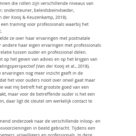
nnen die rollen zijn verschillende niveaus van
jn: ondersteuner, beleidsbeïnvloeder,
n der Kooij & Keuzenkamp, 2018).
en training voor professionals waarbij het
t.
elde ze over haar ervaringen met postnatale
er andere haar eigen ervaringen met professionals
srelatie tussen ouder en professional delen.
t op het geven van advies en op het krijgen van
gsperspectief (Van der Kooij et al., 2018).
e ervaringen nog meer inzicht geeft in de
dat het voor ouders nooit over onwil gaat maar
ie wat mij betreft het grootste goed van een
aakt, maar voor de betreffende ouder is het een
n, daar ligt de sleutel om werkelijk contact te
nnend onderzoek naar de verschillende inloop- en
psvoorzieningen in beeld gebracht. Tijdens een
mers, vrijwilligers en professionals. In deze