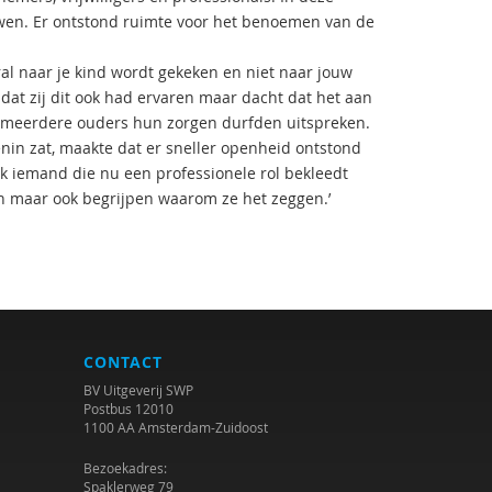
uwen. Er ontstond ruimte voor het benoemen van de
ral naar je kind wordt gekeken en niet naar jouw
dat zij dit ook had ervaren maar dacht dat het aan
n meerdere ouders hun zorgen durfden uitspreken.
enin zat, maakte dat er sneller openheid ontstond
k iemand die nu een professionele rol bekleedt
en maar ook begrijpen waarom ze het zeggen.’
CONTACT
BV Uitgeverij SWP
Postbus 12010
1100 AA Amsterdam-Zuidoost
Bezoekadres:
Spaklerweg 79