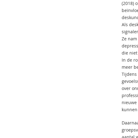
(2018) 
beïnvlo
deskund
Als des
signale
Ze nam 
depress
die nie
In de r
meer be
Tijdens
gevoels
over on
profess
nieuwe s
kunnen 
Daarnaa
groepsv
aantal 