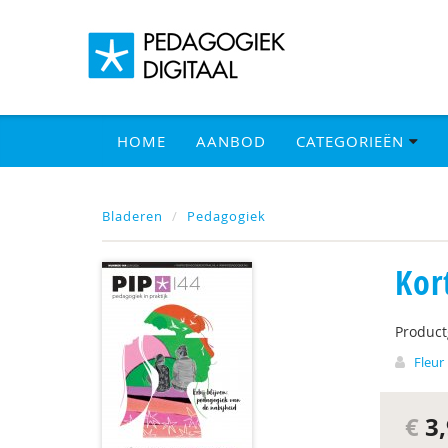
HOME
AANBOD
CATEGORIEËN
Bladeren
Pedagogiek
Kor
Produc
Fleur 
€
3,