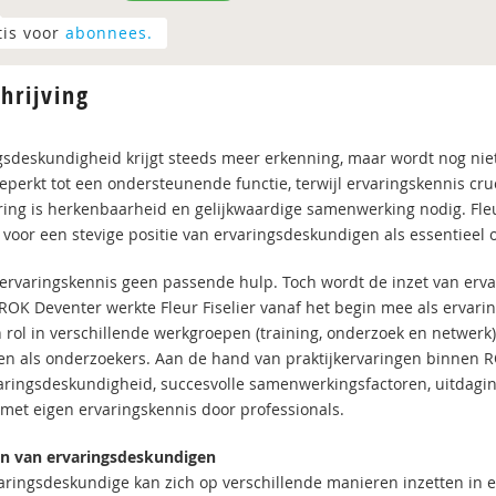
tis voor
abonnees.
hrijving
gsdeskundigheid krijgt steeds meer erkenning, maar wordt nog niet a
beperkt tot een ondersteunende functie, terwijl ervaringskennis cru
ing is herkenbaarheid en gelijkwaardige samenwerking nodig. Fleur
voor een stevige positie van ervaringsdeskundigen als essentieel 
ervaringskennis geen passende hulp. Toch wordt de inzet van erva
 ROK Deventer werkte Fleur Fiselier vanaf het begin mee als ervari
 rol in verschillende werkgroepen (training, onderzoek en netwerk
en als onderzoekers. Aan de hand van praktijkervaringen binnen ROK 
aringsdeskundigheid, succesvolle samenwerkingsfactoren, uitdagin
met eigen ervaringskennis door professionals.
en van ervaringsdeskundigen
aringsdeskundige kan zich op verschillende manieren inzetten in e