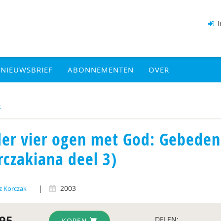
I
NIEUWSBRIEF
ABONNEMENTEN
OVER
k
er vier ogen met God: Gebeden 
rczakiana deel 3)
|
2003
z Korczak
95
DELEN:
KOPEN