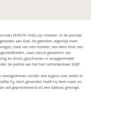
orczak (1878/79-1942) zijn moeder. In de periode
n gebeden aan God. De gebeden, eigenlijk meer
­nages, zoals van een moeder, een klein kind, een
ge­steldheden, zoals vanuit gevoelens van
rtig en direct, geschreven in onopgesmukte
er de poëzie van het hart onherkenbaar blijft.
n voortgedreven zonder ooit ergens voor anker te
oofde hij, doch gevonden heeft hij Hem nooit, en
dan ook gepresenteerd als een dakloos gelovige.