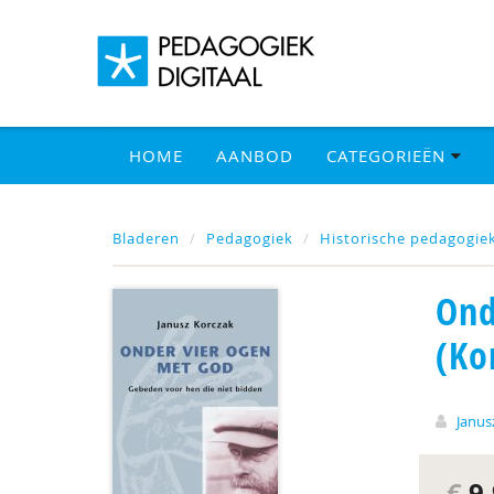
HOME
AANBOD
CATEGORIEËN
Bladeren
Pedagogiek
Historische pedagogie
Ond
(Ko
Janus
€
9,