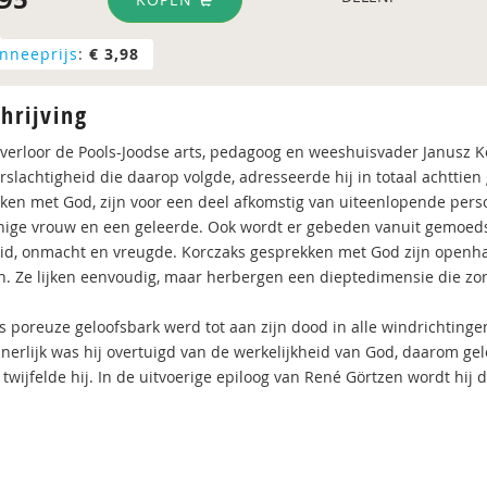
nneeprijs
:
€ 3,98
hrijving
 verloor de Pools-Joodse arts, pedagoog en weeshuisvader Janusz K
rslachtigheid die daarop volgde, adresseerde hij in totaal achttie
ken met God, zijn voor een deel afkom­stig van uiteenlopende perso
innige vrouw en een geleerde. Ook wordt er gebeden vanuit gemoeds
id, onmacht en vreugde. Korczaks gesprekken met God zijn openha
. Ze lijken eenvoudig, maar herbergen een dieptedimensie die zond
s poreuze geloofsbark werd tot aan zijn dood in alle windrichtinge
nnerlijk was hij overtuigd van de werkelijkheid van God, daarom gel
twijfelde hij. In de uitvoerige epiloog van René Görtzen wordt hij 