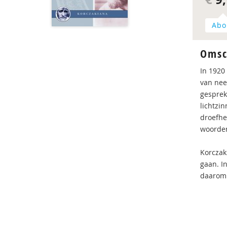
Abo
Omsc
In 1920
van nee
gesprek
licht­z
droefhe
woorden
Korczak
gaan. I
daarom 