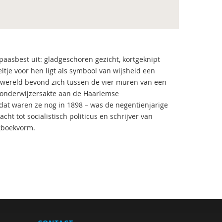
aasbest uit: gladgeschoren gezicht, kortgeknipt
ltje voor hen ligt als symbool van wijsheid een
e wereld bevond zich tussen de vier muren van een
 onderwijzersakte aan de Haarlemse
 dat waren ze nog in 1898 – was de negentienjarige
ht tot socialistisch politicus en schrijver van
agboekvorm.