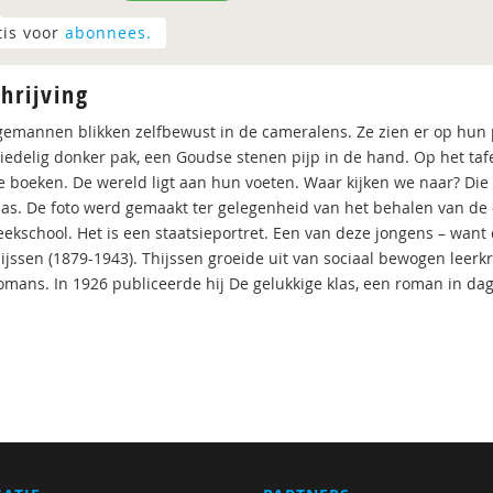
tis voor
abonnees.
hrijving
gemannen blikken zelfbewust in de cameralens. Ze zien er op hun p
riedelig donker pak, een Goudse stenen pijp in de hand. Op het tafe
je boeken. De wereld ligt aan hun voeten. Waar kijken we naar? Di
las. De foto werd gemaakt ter gelegenheid van het behalen van de
eekschool. Het is een staatsieportret. Een van deze jongens – want
jssen (1879-1943). Thijssen groeide uit van sociaal bewogen leerkrac
omans. In 1926 publiceerde hij De gelukkige klas, een roman in d