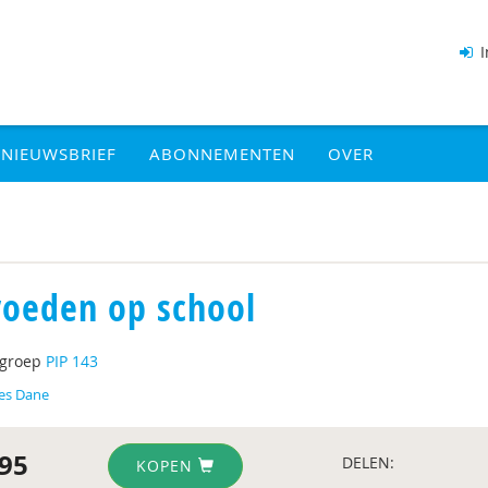
I
NIEUWSBRIEF
ABONNEMENTEN
OVER
oeden op school
tgroep
PIP 143
es Dane
95
DELEN:
KOPEN