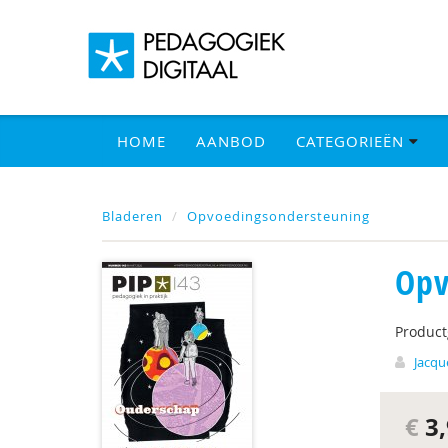
HOME
AANBOD
CATEGORIEËN
Bladeren
Opvoedingsondersteuning
Opv
Produc
Jacqu
€
3,