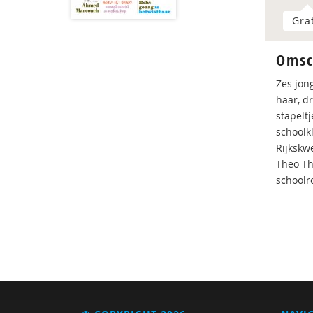
Gra
Omsc
Zes jon
haar, d
stapelt
schoolk
Rijkskw
Theo Thi
schoolr