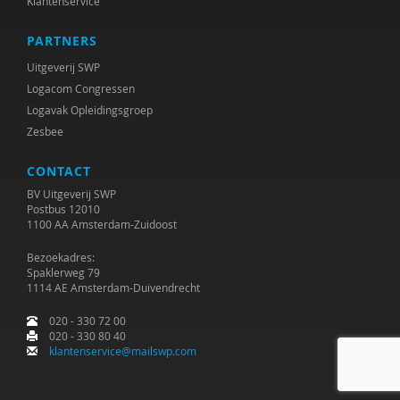
Klantenservice
PARTNERS
Uitgeverij SWP
Logacom Congressen
Logavak Opleidingsgroep
Zesbee
CONTACT
BV Uitgeverij SWP
Postbus 12010
1100 AA Amsterdam-Zuidoost
Bezoekadres:
Spaklerweg 79
1114 AE Amsterdam-Duivendrecht
020 - 330 72 00
020 - 330 80 40
klantenservice@mailswp.com