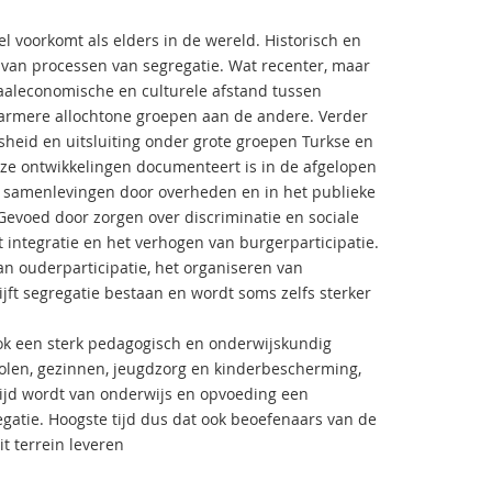
el voorkomt als elders in de wereld. Historisch en
n van processen van segregatie. Wat recenter, maar
iaaleconomische en culturele afstand tussen
armere allochtone groepen aan de andere. Verder
heid en uitsluiting onder grote groepen Turkse en
ze ontwikkelingen documenteert is in de afgelopen
 samenlevingen door overheden en in het publieke
evoed door zorgen over discriminatie en sociale
 integratie en het verhogen van burgerparticipatie.
an ouderparticipatie, het organiseren van
ft segregatie bestaan en wordt soms zelfs sterker
 ook een sterk pedagogisch en onderwijskundig
len, gezinnen, jeugdzorg en kinderbescherming,
tijd wordt van onderwijs en opvoeding een
gatie. Hoogste tijd dus dat ook beoefenaars van de
t terrein leveren