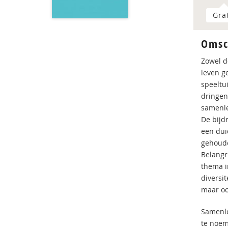
Gra
Omsc
Zowel d
leven g
speeltu
dringen
samenle
De bijd
een duid
gehoude
Belangr
thema i
diversi
maar oo
Samenlev
te noem