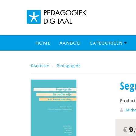
HOME
AANBOD
CATEGORIEËN
Bladeren
Pedagogiek
Seg
Produc
Micha
€
9,