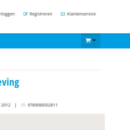
nloggen
Registreren
Klantenservice
eving
2012
|
9789088502811