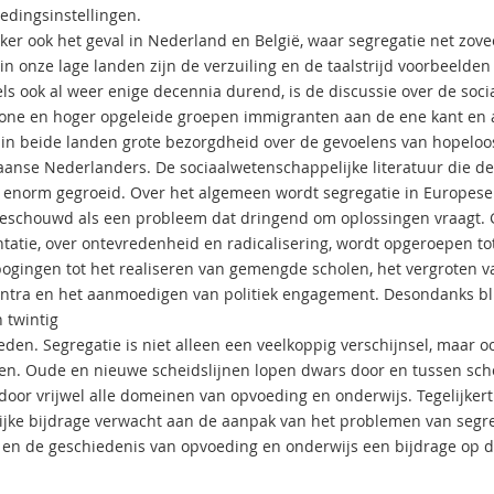
edingsinstellingen.
eker ook het geval in Nederland en België, waar segregatie net zove
 in onze lage landen zijn de verzuiling en de taalstrijd voorbeelde
ls ook al weer enige decennia durend, is de discussie over de soc
one en hoger opgeleide groepen immigranten aan de ene kant en 
 in beide landen grote bezorgdheid over de gevoelens van hopeloos
anse Nederlanders. De sociaalwetenschappelijke literatuur die de
 enorm gegroeid. Over het algemeen wordt segregatie in Europese
eschouwd als een probleem dat dringend om oplossingen vraagt. G
tatie, over ontevredenheid en radicalisering, wordt opgeroepen tot
 pogingen tot het realiseren van gemengde scholen, het vergroten v
ntra en het aanmoedigen van politiek engagement. Desondanks blij
 twintig
leden. Segregatie is niet alleen een veelkoppig verschijnsel, maar
n. Oude en nieuwe scheidslijnen lopen dwars door en tussen scho
door vrijwel alle domeinen van opvoeding en onderwijs. Tegelijker
ijke bijdrage verwacht aan de aanpak van het problemen van segre
ie en de geschiedenis van opvoeding en onderwijs een bijdrage op di