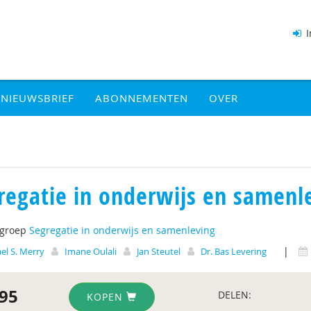
I
NIEUWSBRIEF
ABONNEMENTEN
OVER
regatie in onderwijs en samenl
tgroep
Segregatie in onderwijs en samenleving
|
el S. Merry
Imane Oulali
Jan Steutel
Dr. Bas Levering
95
DELEN:
KOPEN