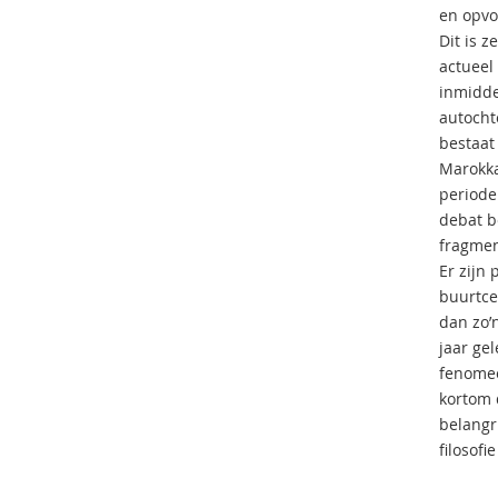
en opvo
Dit is z
actueel
inmidde
autocht
bestaat
Marokka
periode
debat b
fragmen
Er zijn
buurtce
dan zo’n
jaar ge
fenomee
kortom 
belangr
filosof