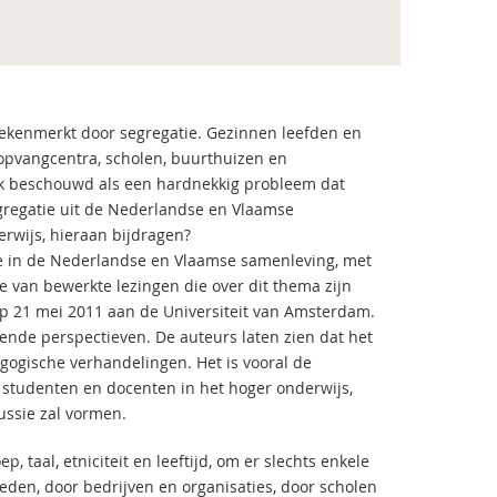
kenmerkt door segregatie. Gezinnen leefden en
ropvangcentra, scholen, buurthuizen en
vaak beschouwd als een hardnekkig probleem dat
gregatie uit de Nederlandse en Vlaamse
rwijs, hieraan bijdragen?
e in de Nederlandse en Vlaamse samenleving, met
ie van bewerkte lezingen die over dit thema zijn
op 21 mei 2011 aan de Universiteit van Amsterdam.
ende perspectieven. De auteurs laten zien dat het
agogische verhandelingen. Het is vooral de
 studenten en docenten in het hoger onderwijs,
ussie zal vormen.
, taal, etniciteit en leeftijd, om er slechts enkele
eden, door bedrijven en organisaties, door scholen