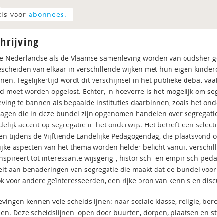
tis voor
abonnees.
hrijving
e Nederlandse als de Vlaamse samenleving worden van oudsher ge
escheiden van elkaar in verschillende wijken met hun eigen kinde
inen. Tegelijkertijd wordt dit verschijnsel in het publieke debat 
d moet worden opgelost. Echter, in hoeverre is het mogelijk om se
ving te bannen als bepaalde instituties daarbinnen, zoals het onde
ragen die in deze bundel zijn opgenomen handelen over segregati
elijk accent op segregatie in het onderwijs. Het betreft een select
n tijdens de Vijftiende Landelijke Pedagogendag, die plaatsvond 
ijke aspecten van het thema worden helder belicht vanuit verschill
nspireert tot interessante wijsgerig-, historisch- en empirisch-ped
teit aan benaderingen van segregatie die maakt dat de bundel voor
k voor andere geïnteresseerden, een rijke bron van kennis en disc
ingen kennen vele scheidslijnen: naar sociale klasse, religie, beroep
en. Deze scheidslijnen lopen door buurten, dorpen, plaatsen en st