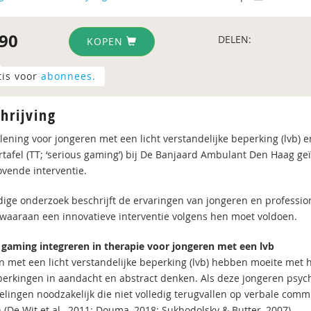
90
DELEN:
KOPEN
tis voor
abonnees.
hrijving
lening voor jongeren met een licht verstandelijke beperking (lvb) 
rtafel (TT; ‘serious gaming’) bij De Banjaard Ambulant Den Haag ge
ovende interventie.
dige onderzoek beschrijft de ervaringen van jongeren en professio
a waaraan een innovatieve interventie volgens hen moet voldoen.
 gaming integreren in therapie voor jongeren met een lvb
n met een licht verstandelijke beperking (lvb) hebben moeite met h
erkingen in aandacht en abstract denken. Als deze jongeren psyc
lingen noodzakelijk die niet volledig terugvallen op verbale com
 (De Wit et al., 2011; Douma, 2018; Sukhodolsky & Butter, 2007).