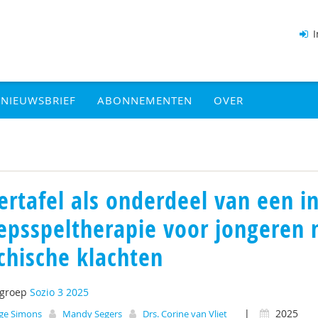
I
NIEUWSBRIEF
ABONNEMENTEN
OVER
ertafel als onderdeel van een i
epsspeltherapie voor jongeren 
chische klachten
tgroep
Sozio 3 2025
|
2025
nge Simons
Mandy Segers
Drs. Corine van Vliet