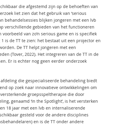
schikbaar die afgestemd zijn op de behoeften van
zoek liet zien dat het gebruik van ‘serious
aan behandelsessies blijken jongeren met een lvb
op verschillende gebieden van het functioneren
 een voorbeeld van zo’n serious game en is specifiek
 is de TT te zien: het bestaat uit een projector en
d worden. De TT helpt jongeren met een
den (Tover, 2022). Het integreren van de TT in de
sen. Er is echter nog geen eerder onderzoek
afdeling die gespecialiseerde behandeling biedt
rend op zoek naar innovatieve ontwikkelingen om
-versterkende groepsspeltherapie die door
g, genaamd ‘In the Spotlight’, is het versterken
en 18 jaar met een lvb en internaliserende
chikbaar gesteld voor de andere disciplines
insbehandelaren) en is de TT onder andere