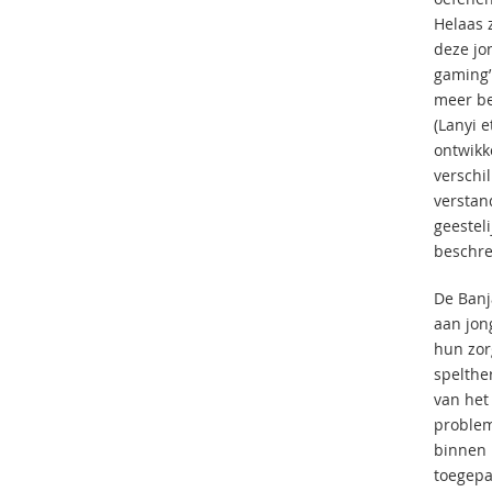
Helaas 
deze jo
gaming’
meer be
(Lanyi e
ontwikk
verschi
verstan
geestel
beschre
De Banj
aan jon
hun zor
spelthe
van het
problem
binnen 
toegepas