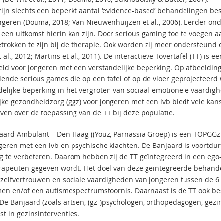
zijn slechts een beperkt aantal ‘evidence-based’ behandelingen be
ngeren (Douma, 2018; Van Nieuwenhuijzen et al., 2006). Eerder onder
 een uitkomst hierin kan zijn. Door serious gaming toe te voegen 
trokken te zijn bij de therapie. Ook worden zij meer ondersteund 
t al., 2012; Martins et al., 2011). De interactieve Tovertafel (TT) is
eld voor jongeren met een verstandelijke beperking. Op afbeelding 1
llende serious games die op een tafel of op de vloer geprojecteer
delijke beperking in het vergroten van sociaal-emotionele vaardighe
ijke gezondheidzorg (ggz) voor jongeren met een lvb biedt vele kan
ven over de toepassing van de TT bij deze populatie.
aard Ambulant – Den Haag ((Youz, Parnassia Groep) is een TOPGGz 
geren met een lvb en psychische klachten. De Banjaard is voortdu
g te verbeteren. Daarom hebben zij de TT geïntegreerd in een ego
rapeuten gegeven wordt. Het doel van deze geïntegreerde behandelin
 zelfvertrouwen en sociale vaardigheden van jongeren tussen de 6 
en en/of een autismespectrumstoornis. Daarnaast is de TT ook bes
De Banjaard (zoals artsen, (gz-)psychologen, orthopedagogen, gez
t in gezinsinterventies.