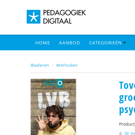
HOME
AANBOD
CATEGORIEËN
Bladeren
Methoden
Tov
gro
psy
Produc
Dr. I