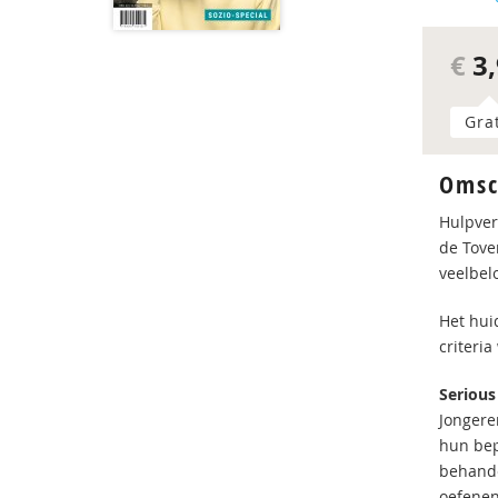
€
3,
Gra
Omsc
Hulpver
de Tove
veelbel
Het hui
criteri
Serious
Jongere
hun bep
behande
oefenen