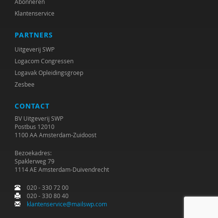
Abonneren
Klantenservice
PARTNERS
Uitgeverij SWP
Logacom Congressen
Logavak Opleidingsgroep
Zesbee
CONTACT
BV Uitgeverij SWP
Postbus 12010
1100 AA Amsterdam-Zuidoost
Bezoekadres:
Spaklerweg 79
1114 AE Amsterdam-Duivendrecht
020 - 330 72 00
020 - 330 80 40
klantenservice@mailswp.com