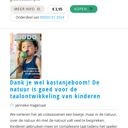
Taylor
MEER INFO
€
3,95
KOPEN
Voorst van Beest, M. van
Onderdeel van
KIDDO 01 2024
René . Spitz
Daniël . Stuit
René .C. Hoksbergen
Erna ‘t Hart
Judith ’t Gilde
Dank je wel kastanjeboom! De
Jeugdautoriteit (JA)
natuur is goed voor de
taalontwikkeling van kinderen
Stephen A. Anderson
Janneke Hagenaar
Ralph A. Brown
We verleren het als volwassenen een beetje, maar in de natuur,
Wilna A.J. Meijer
over de natuur én met de natuur valt veel te bespreken.
Kinderen gebruiken meer en complexere taal tijdens het spelen