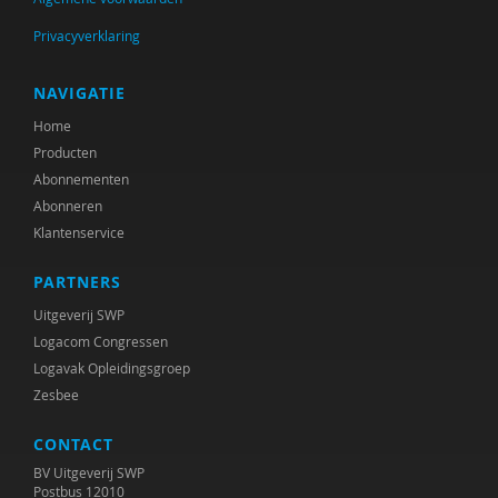
Privacyverklaring
Naïma afrarchi
José aijmakers
NAVIGATIE
Home
Frank Ainsworth
Producten
Birsen Akin
Abonnementen
Abonneren
Alma Akkerman
Klantenservice
Marga Akkerman
PARTNERS
Sanne Akkerman
Uitgeverij SWP
Logacom Congressen
Catelijne Akkermans
Logavak Opleidingsgroep
Zesbee
Marlot Akkermans-Rutgers
Alaoui Alaoui
CONTACT
BV Uitgeverij SWP
Monique Albeda
Postbus 12010