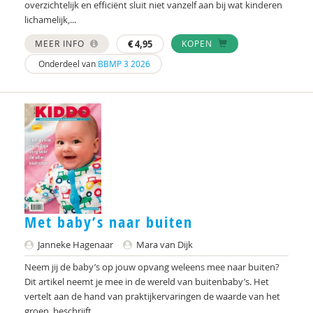
Marga
overzichtelijk en efficiënt sluit niet vanzelf aan bij wat kinderen
lichamelijk,...
Mariëlle Bruning
MEER INFO
€
4,95
KOPEN
Marije L. Verhage
Onderdeel van
BBMP 3 2026
McKeique
MD
Movisie
MSW
Nederlandse Sportalliantie m.m.v. Stichting
Vreedzaam
Met baby’s naar buiten
PhD
Janneke Hagenaar
Mara van Dijk
Sardes
Neem jij de baby’s op jouw opvang weleens mee naar buiten?
Dit artikel neemt je mee in de wereld van buitenbaby’s. Het
Sonja
vertelt aan de hand van praktijkervaringen de waarde van het
groen, beschrijft...