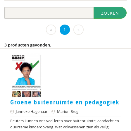
diversen
ZOEKEN
DIVOSA
Evelyne Offerman
«
1
»
https://www.openbaaronderwijs.nu/
3 producten gevonden.
Inspectie van het Onderwijs
J.Zevalkink
Judith Conijn
KBA Nijmegen
KNMG
Groene buitenruimte en pedagogiek
Landelijk Kenniscentrum LVB
Janneke Hagenaar
Marion Breg
M.D
Peuters kunnen ons veel leren over buitenruimte, aandacht en
duurzame kinderopvang. Wat volwassenen zien als veilig,