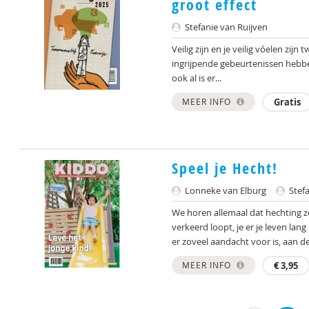
groot effect
Stefanie van Ruijven
Veilig zijn en je veilig vóelen zij
ingrijpende gebeurtenissen hebbe
ook al is er...
MEER INFO
Gratis
Speel je Hecht!
Lonneke van Elburg
Stefa
We horen allemaal dat hechting zo
verkeerd loopt, je er je leven lan
er zoveel aandacht voor is, aan de.
MEER INFO
€
3,95