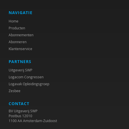
Daniel Messinger
Hedie Meyling
NAVIGATIE
Home
Hanneke Miley
Producten
Lynne Murray
Abonnementen
Abonneren
Maryse Nijhof
Klantenservice
Frans Oort
PARTNERS
Alice van der Pas
Uitgeverij SWP
Logacom Congressen
Mandy Pijl
Logavak Opleidingsgroep
Zesbee
Edith Raap
CONTACT
Lenny van Rosmalen
BV Uitgeverij SWP
Eliala Salvadori
Postbus 12010
1100 AA Amsterdam-Zuidoost
Suus Sas